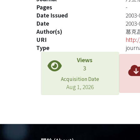
Pages
-
Date Issued
2003-
Date
2003-
Author(s)
葛克
URI
http:
Type
journa
Views
3
Acquisition Date
Aug 1, 2026