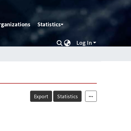
rganizations
Statistics
Log In
Export
Statistics