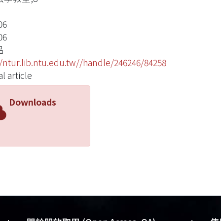
06
06
昌
//ntur.lib.ntu.edu.tw//handle/246246/84258
l article
Downloads