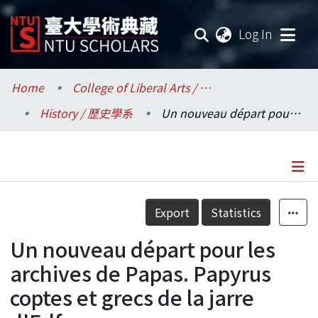
(current
Log In
Communities & Collections
Home
College of Liberal Arts / 文學院
History / 歷史學系
Un nouveau départ pour les archives de Papas. Papyrus coptes et grecs de la jarre d'Edfou
Research Outputs
Fundings & Projects
Researchers
Details
Export
Statistics
Organizations
Un nouveau départ pour les
Statistics
archives de Papas. Papyrus
coptes et grecs de la jarre