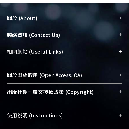
+
關於 (About)
臺大位居世界頂尖大學之列，為永久珍藏及向國際
+
聯絡資訊 (Contact Us)
展現本校豐碩的研究成果及學術能量，圖書館整合
機構典藏（NTUR）與學術庫（AH）不同功能平
總館學科館員
(Main Library)
+
相關網站 (Useful Links)
台，成為臺大學術典藏NTU scholars。期能整合研
醫學圖書館學科館員
(Medical Library)
究能量、促進交流合作、保存學術產出、推廣研究
社會科學院辜振甫紀念圖書館學科館員
(Social
成果。
Sciences Library)
+
關於開放取用 (Open Access, OA)
To permanently archive and promote researcher
profiles and scholarly works, Library integrates the
開放取用是從使用者角度提升資訊取用性的社會運
+
出版社期刊論文授權政策 (Copyright)
services of “NTU Repository” with “Academic
動，應用在學術研究上是透過將研究著作公開供使
Hub” to form NTU Scholars.
用者自由取閱，以促進學術傳播及因應期刊訂購費
請確認所上傳的全文是原創的內容，若該文件包
用逐年攀升。同時可加速研究發展、提升研究影響
+
使用說明 (Instructions)
含部分內容的版權非匯入者所有，或由第三方贊
力，NTU Scholars即為本校的開放取用典藏（OA
助與合作完成，請確認該版權所有者及第三方同
Archive）平台。
（點選深入了解OA）