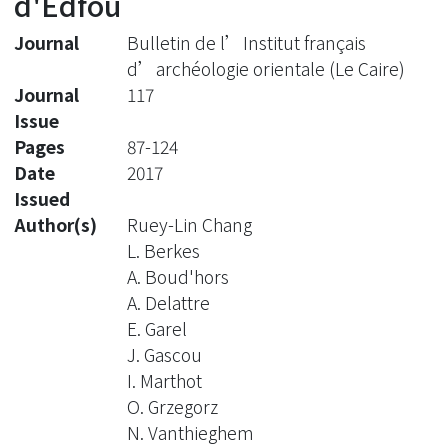
d'Edfou
Journal
Bulletin de l’Institut français
d’archéologie orientale (Le Caire)
Journal
117
Issue
Pages
87-124
Date
2017
Issued
Author(s)
Ruey-Lin Chang
L. Berkes
A. Boud'hors
A. Delattre
E. Garel
J. Gascou
I. Marthot
O. Grzegorz
N. Vanthieghem