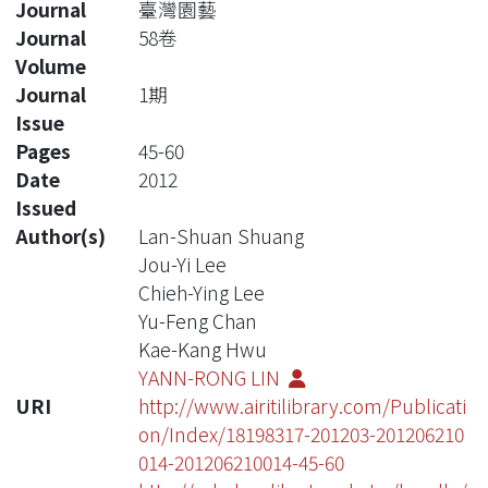
Journal
臺灣園藝
Journal
58卷
Volume
Journal
1期
Issue
Pages
45-60
Date
2012
Issued
Author(s)
Lan-Shuan Shuang
Jou-Yi Lee
Chieh-Ying Lee
Yu-Feng Chan
Kae-Kang Hwu
YANN-RONG LIN
URI
http://www.airitilibrary.com/Publicati
on/Index/18198317-201203-201206210
014-201206210014-45-60