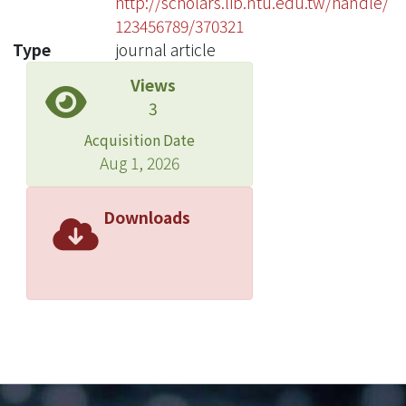
http://scholars.lib.ntu.edu.tw/handle/
123456789/370321
Type
journal article
Views
3
Acquisition Date
Aug 1, 2026
Downloads