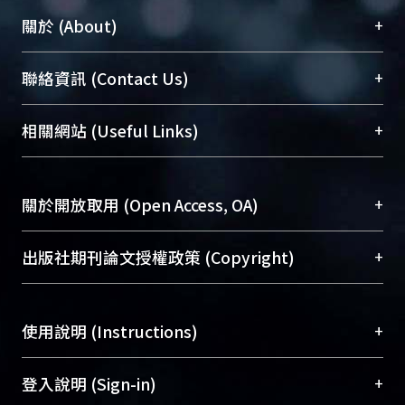
+
關於 (About)
臺大位居世界頂尖大學之列，為永久珍藏及向國際
+
聯絡資訊 (Contact Us)
展現本校豐碩的研究成果及學術能量，圖書館整合
機構典藏（NTUR）與學術庫（AH）不同功能平
總館學科館員
(Main Library)
+
相關網站 (Useful Links)
台，成為臺大學術典藏NTU scholars。期能整合研
醫學圖書館學科館員
(Medical Library)
究能量、促進交流合作、保存學術產出、推廣研究
社會科學院辜振甫紀念圖書館學科館員
(Social
成果。
Sciences Library)
+
關於開放取用 (Open Access, OA)
To permanently archive and promote researcher
profiles and scholarly works, Library integrates the
開放取用是從使用者角度提升資訊取用性的社會運
+
出版社期刊論文授權政策 (Copyright)
services of “NTU Repository” with “Academic
動，應用在學術研究上是透過將研究著作公開供使
Hub” to form NTU Scholars.
用者自由取閱，以促進學術傳播及因應期刊訂購費
請確認所上傳的全文是原創的內容，若該文件包
用逐年攀升。同時可加速研究發展、提升研究影響
+
使用說明 (Instructions)
含部分內容的版權非匯入者所有，或由第三方贊
力，NTU Scholars即為本校的開放取用典藏（OA
助與合作完成，請確認該版權所有者及第三方同
Archive）平台。
（點選深入了解OA）
意提供此授權。
網站簡介
(Quickstart Guide)
+
登入說明 (Sign-in)
Please represent that the submission is your