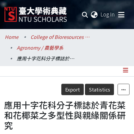
(current
Log In
Communities & Collections
Home
College of Bioresources and Agriculture / 生物資源暨農學院
Agronomy / 農藝學系
Research Outputs
應用十字花科分子標誌於青花菜和花椰菜之多型性與親緣關係研究
Fundings & Projects
Researchers
Details
Export
Statistics
Organizations
應用十字花科分子標誌於青花菜
Statistics
和花椰菜之多型性與親緣關係研
究