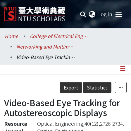
(current
Log In
Communities & Collections
Home
College of Electrical Engineering and Computer Science / 電機資訊學院
Networking and Multimedia / 資訊網路與多媒體研究所
Research Outputs
Video-Based Eye Tracking for Autostereoscopic Displays
Fundings & Projects
Researchers
Details
Export
Statistics
Organizations
Video-Based Eye Tracking for
Statistics
Autostereoscopic Displays
Resource
Optical Engineering,40(12),2726-2734.