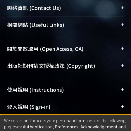
臺大位居世界頂尖大學之列，為永久珍藏及向國際
+
聯絡資訊 (Contact Us)
展現本校豐碩的研究成果及學術能量，圖書館整合
機構典藏（NTUR）與學術庫（AH）不同功能平
總館學科館員
(Main Library)
+
相關網站 (Useful Links)
台，成為臺大學術典藏NTU scholars。期能整合研
醫學圖書館學科館員
(Medical Library)
究能量、促進交流合作、保存學術產出、推廣研究
社會科學院辜振甫紀念圖書館學科館員
(Social
成果。
Sciences Library)
+
關於開放取用 (Open Access, OA)
To permanently archive and promote researcher
profiles and scholarly works, Library integrates the
開放取用是從使用者角度提升資訊取用性的社會運
+
出版社期刊論文授權政策 (Copyright)
services of “NTU Repository” with “Academic
動，應用在學術研究上是透過將研究著作公開供使
Hub” to form NTU Scholars.
用者自由取閱，以促進學術傳播及因應期刊訂購費
請確認所上傳的全文是原創的內容，若該文件包
用逐年攀升。同時可加速研究發展、提升研究影響
+
使用說明 (Instructions)
含部分內容的版權非匯入者所有，或由第三方贊
力，NTU Scholars即為本校的開放取用典藏（OA
助與合作完成，請確認該版權所有者及第三方同
Archive）平台。
（點選深入了解OA）
意提供此授權。
網站簡介
(Quickstart Guide)
+
登入說明 (Sign-in)
Please represent that the submission is your
使用手冊
(Instruction Manual)
original work, and that you have the right to
We collect and process your personal information for the following
線上預約服務
(Booking Service)
方案一：
臺灣大學計算機中心帳號登入
+
匯入著作 (Submission)
purposes:
Authentication, Preferences, Acknowledgement and
grant the rights to upload.
(With C&INC Email Account)