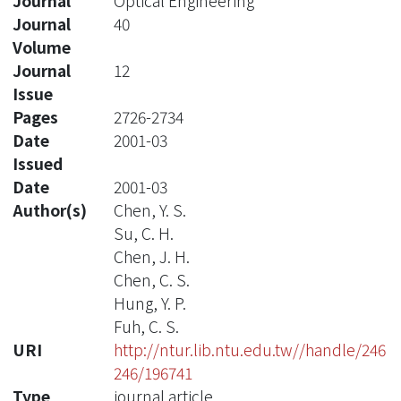
Journal
Optical Engineering
Journal
40
Volume
Journal
12
Issue
Pages
2726-2734
Date
2001-03
Issued
Date
2001-03
Author(s)
Chen, Y. S.
Su, C. H.
Chen, J. H.
Chen, C. S.
Hung, Y. P.
Fuh, C. S.
URI
http://ntur.lib.ntu.edu.tw//handle/246
246/196741
Type
journal article