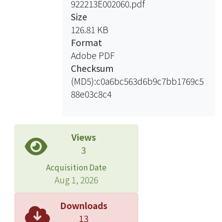
922213E002060.pdf
Size
126.81 KB
Format
Adobe PDF
Checksum
(MD5):c0a6bc563d6b9c7bb1769c5
88e03c8c4
Views
3
Acquisition Date
Aug 1, 2026
Downloads
13