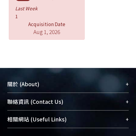
Last Week
1
Acquisition Date
Aug 1, 2026
+
關於 (About)
臺大位居世界頂尖大學之列，為永久珍藏及向國際
+
聯絡資訊 (Contact Us)
展現本校豐碩的研究成果及學術能量，圖書館整合
機構典藏（NTUR）與學術庫（AH）不同功能平
總館學科館員
(Main Library)
+
相關網站 (Useful Links)
台，成為臺大學術典藏NTU scholars。期能整合研
醫學圖書館學科館員
(Medical Library)
究能量、促進交流合作、保存學術產出、推廣研究
社會科學院辜振甫紀念圖書館學科館員
(Social