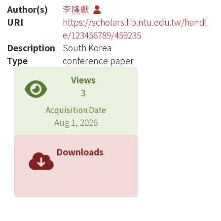
Author(s)
李隆獻
URI
https://scholars.lib.ntu.edu.tw/handl
e/123456789/459235
Description
South Korea
Type
conference paper
Views
3
Acquisition Date
Aug 1, 2026
Downloads