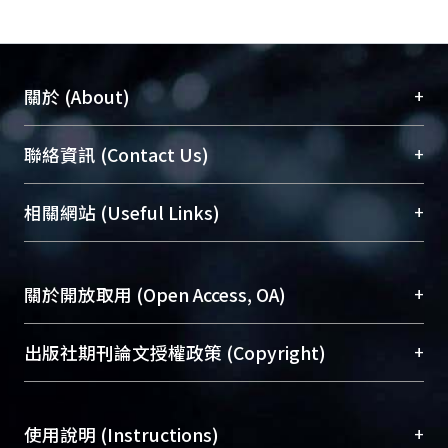
+
關於 (About)
臺大位居世界頂尖大學之列，為永久珍藏及向國際
+
聯絡資訊 (Contact Us)
展現本校豐碩的研究成果及學術能量，圖書館整合
機構典藏（NTUR）與學術庫（AH）不同功能平
總館學科館員
(Main Library)
+
相關網站 (Useful Links)
台，成為臺大學術典藏NTU scholars。期能整合研
醫學圖書館學科館員
(Medical Library)
究能量、促進交流合作、保存學術產出、推廣研究
社會科學院辜振甫紀念圖書館學科館員
(Social
成果。
Sciences Library)
+
關於開放取用 (Open Access, OA)
To permanently archive and promote researcher
profiles and scholarly works, Library integrates the
開放取用是從使用者角度提升資訊取用性的社會運
+
出版社期刊論文授權政策 (Copyright)
services of “NTU Repository” with “Academic
動，應用在學術研究上是透過將研究著作公開供使
Hub” to form NTU Scholars.
用者自由取閱，以促進學術傳播及因應期刊訂購費
請確認所上傳的全文是原創的內容，若該文件包
用逐年攀升。同時可加速研究發展、提升研究影響
+
使用說明 (Instructions)
含部分內容的版權非匯入者所有，或由第三方贊