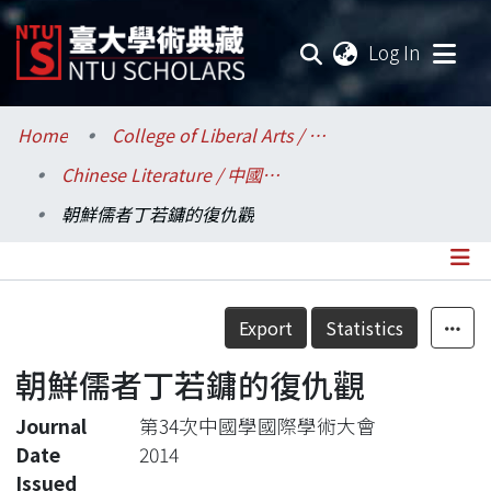
(current
Log In
Communities & Collections
Home
College of Liberal Arts / 文學院
Chinese Literature / 中國文學系
Research Outputs
朝鮮儒者丁若鏞的復仇觀
Fundings & Projects
Researchers
Details
Export
Statistics
Organizations
朝鮮儒者丁若鏞的復仇觀
Statistics
Journal
第34次中國學國際學術大會
Date
2014
Issued