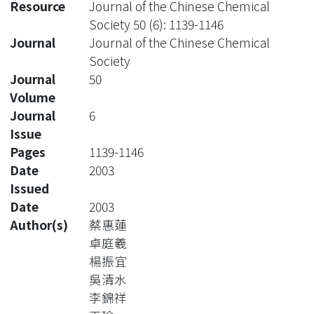
Resource
Journal of the Chinese Chemical
Society 50 (6): 1139-1146
Journal
Journal of the Chinese Chemical
Society
Journal
50
Volume
Journal
6
Issue
Pages
1139-1146
Date
2003
Issued
Date
2003
Author(s)
蔡惠蓮
卓庭羲
楊振宜
吳清水
李錦祥