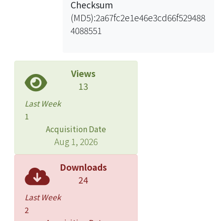
Checksum
(MD5):2a67fc2e1e46e3cd66f529488
4088551
Views
13
Last Week
1
Acquisition Date
Aug 1, 2026
Downloads
24
Last Week
2