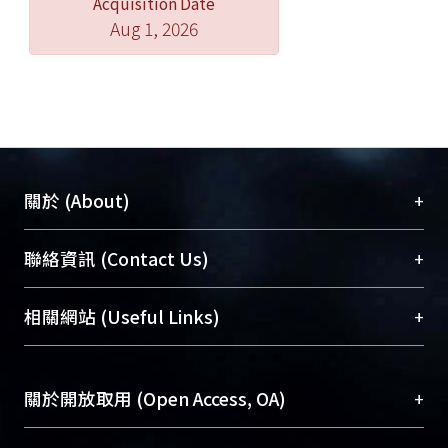
Acquisition Date
Aug 1, 2026
+
關於 (About)
臺大位居世界頂尖大學之列，為永久珍藏及向國際
+
聯絡資訊 (Contact Us)
展現本校豐碩的研究成果及學術能量，圖書館整合
機構典藏（NTUR）與學術庫（AH）不同功能平
總館學科館員
(Main Library)
+
相關網站 (Useful Links)
台，成為臺大學術典藏NTU scholars。期能整合研
醫學圖書館學科館員
(Medical Library)
究能量、促進交流合作、保存學術產出、推廣研究
社會科學院辜振甫紀念圖書館學科館員
(Social
成果。
Sciences Library)
+
關於開放取用 (Open Access, OA)
To permanently archive and promote researcher