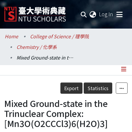
(current
Log In
Communities & Collections
Home
College of Science / 理學院
Chemistry / 化學系
Research Outputs
Mixed Ground-state in the Trinuclear Complex: [Mn3O(O2CCCl3)6(H2O)3]
Fundings & Projects
Researchers
Details
Export
Statistics
Organizations
Mixed Ground-state in the
Statistics
Trinuclear Complex:
[Mn3O(O2CCCl3)6(H2O)3]