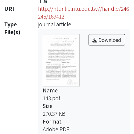
王瑜
URI
http://ntur.lib.ntu.edu.tw//handle/246
246/169412
Type
journal article
File(s)
Download
Name
143.pdf
Size
270.37 KB
Format
Adobe PDF