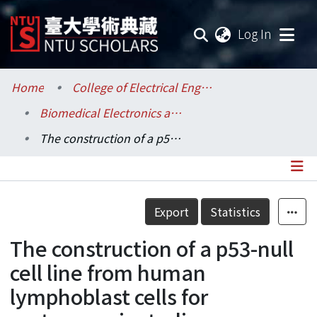
(current
Log In
Communities & Collections
Home
College of Electrical Engineering and Computer Science / 電機資訊學院
Biomedical Electronics and Bioinformatics / 生醫電子與資訊學研究所
Research Outputs
The construction of a p53-null cell line from human lymphoblast cells for mutagenesis studies
Fundings & Projects
Researchers
Details
Export
Statistics
Organizations
The construction of a p53-null
Statistics
cell line from human
lymphoblast cells for