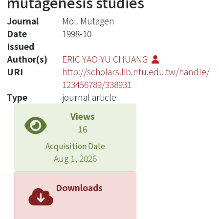
mutagenesis studies
Journal
Mol. Mutagen
Date
1998-10
Issued
Author(s)
ERIC YAO-YU CHUANG
URI
http://scholars.lib.ntu.edu.tw/handle/
123456789/338931
Type
journal article
Views
16
Acquisition Date
Aug 1, 2026
Downloads