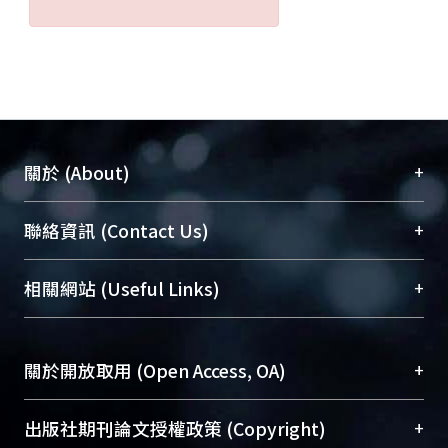
+
關於 (About)
臺大位居世界頂尖大學之列，為永久珍藏及向國際
+
聯絡資訊 (Contact Us)
展現本校豐碩的研究成果及學術能量，圖書館整合
機構典藏（NTUR）與學術庫（AH）不同功能平
總館學科館員
(Main Library)
+
相關網站 (Useful Links)
台，成為臺大學術典藏NTU scholars。期能整合研
醫學圖書館學科館員
(Medical Library)
究能量、促進交流合作、保存學術產出、推廣研究
社會科學院辜振甫紀念圖書館學科館員
(Social
成果。
Sciences Library)
+
關於開放取用 (Open Access, OA)
To permanently archive and promote researcher
profiles and scholarly works, Library integrates the
開放取用是從使用者角度提升資訊取用性的社會運
+
出版社期刊論文授權政策 (Copyright)