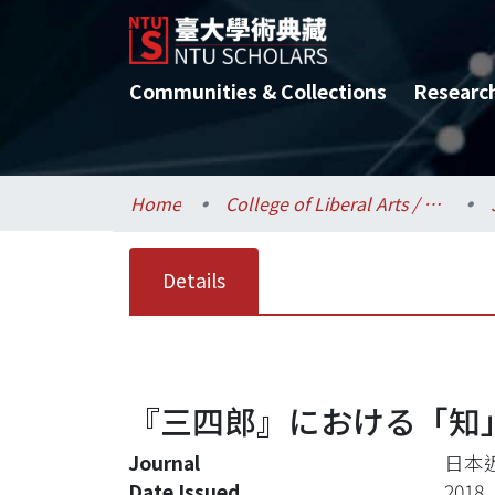
Communities & Collections
Researc
Home
College of Liberal Arts / 文學院
Details
『三四郎』における「知
Journal
日本
Date Issued
2018