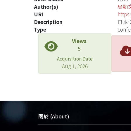
Author(s)
吳勤
URI
https
Description
日本：
Type
confe
Views
5
Acquisition Date
Aug 1, 2026
關於 (About)