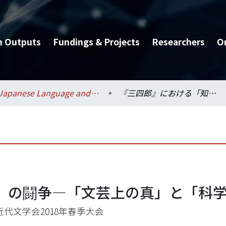
h Outputs
Fundings & Projects
Researchers
O
Japanese Language and Literature / 日本語文學系
『三四郎』における「知」の闘争―「文芸上の真」と「科学上の真」について
」の闘争―「文芸上の真」と「科
近代文学会2018年春季大会