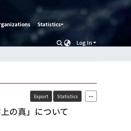
rganizations
Statistics
Log In
Export
Statistics
学上の真」について