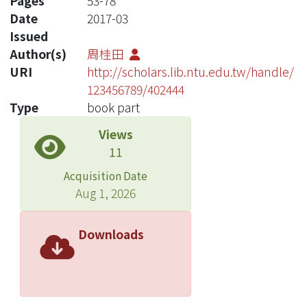
Pages
53-78
Date
2017-03
Issued
Author(s)
周桂田
URI
http://scholars.lib.ntu.edu.tw/handle/
123456789/402444
Type
book part
Views
11
Acquisition Date
Aug 1, 2026
Downloads