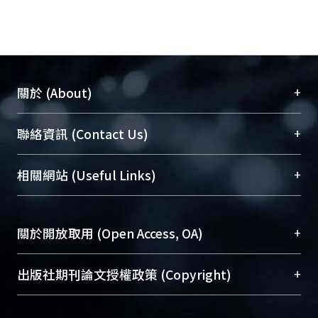
+
關於 (About)
臺大位居世界頂尖大學之列，為永久珍藏及向國際
+
聯絡資訊 (Contact Us)
展現本校豐碩的研究成果及學術能量，圖書館整合
機構典藏（NTUR）與學術庫（AH）不同功能平
總館學科館員
(Main Library)
+
相關網站 (Useful Links)
台，成為臺大學術典藏NTU scholars。期能整合研
醫學圖書館學科館員
(Medical Library)
究能量、促進交流合作、保存學術產出、推廣研究
社會科學院辜振甫紀念圖書館學科館員
(Social
成果。
Sciences Library)
+
關於開放取用 (Open Access, OA)
To permanently archive and promote researcher
profiles and scholarly works, Library integrates the
開放取用是從使用者角度提升資訊取用性的社會運
+
出版社期刊論文授權政策 (Copyright)
services of “NTU Repository” with “Academic
動，應用在學術研究上是透過將研究著作公開供使
Hub” to form NTU Scholars.
用者自由取閱，以促進學術傳播及因應期刊訂購費
請確認所上傳的全文是原創的內容，若該文件包