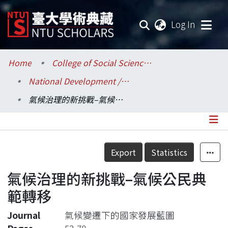
(current
Log In
Communities & Collections
Home
College of Social Sciences / 社會科學院
National Development / 國家發展研究所
Research Outputs
氣候治理的新挑戰–氣候公民典範轉移
Fundings & Projects
Researchers
Details
Export
Statistics
Organizations
氣候治理的新挑戰–氣候公民典
Statistics
範轉移
Journal
氣候變遷下的國家發展藍圖