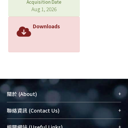
Acquisition Date
Aug 1, 2026
Downloads
+
關於 (About)
臺大位居世界頂尖大學之列，為永久珍藏及向國際
+
聯絡資訊 (Contact Us)
展現本校豐碩的研究成果及學術能量，圖書館整合
機構典藏（NTUR）與學術庫（AH）不同功能平
總館學科館員
(Main Library)
+
相關網站 (Useful Links)