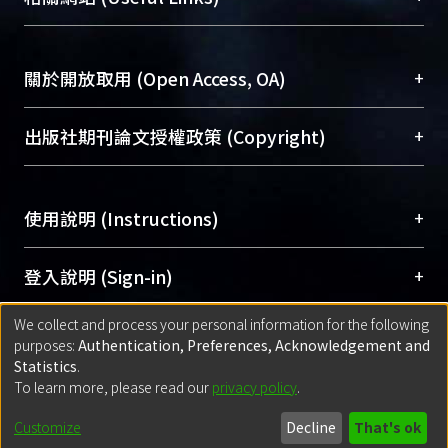
台，成為臺大學術典藏NTU scholars。期能整合研
醫學圖書館學科館員
(Medical Library)
究能量、促進交流合作、保存學術產出、推廣研究
社會科學院辜振甫紀念圖書館學科館員
(Social
成果。
Sciences Library)
+
關於開放取用 (Open Access, OA)
To permanently archive and promote researcher
profiles and scholarly works, Library integrates the
開放取用是從使用者角度提升資訊取用性的社會運
+
出版社期刊論文授權政策 (Copyright)
services of “NTU Repository” with “Academic
動，應用在學術研究上是透過將研究著作公開供使
Hub” to form NTU Scholars.
用者自由取閱，以促進學術傳播及因應期刊訂購費
請確認所上傳的全文是原創的內容，若該文件包
用逐年攀升。同時可加速研究發展、提升研究影響
+
使用說明 (Instructions)
含部分內容的版權非匯入者所有，或由第三方贊
力，NTU Scholars即為本校的開放取用典藏（OA
助與合作完成，請確認該版權所有者及第三方同
Archive）平台。
（點選深入了解OA）
意提供此授權。
網站簡介
(Quickstart Guide)
+
登入說明 (Sign-in)
Please represent that the submission is your
使用手冊
(Instruction Manual)
original work, and that you have the right to
We collect and process your personal information for the following
線上預約服務
(Booking Service)
方案一：
臺灣大學計算機中心帳號登入
+
匯入著作 (Submission)
purposes:
Authentication, Preferences, Acknowledgement and
grant the rights to upload.
(With C&INC Email Account)
Statistics
.
方案二：
ORCID帳號登入
(With ORCID)
To learn more, please read our
privacy policy
.
若欲上傳已出版的全文電子檔，可使用
Open
方案一：
定期更新ORCID者，以ID匯入
(Search
policy finder
網站查詢，以確認出版單位之版權
for identifier (ORCID))
Built with
DSpace-CRIS software
- Extension maintained and optimized
Customize
Decline
That's ok
政策。
方案二：
自行建檔
(Default mode Submission)
by