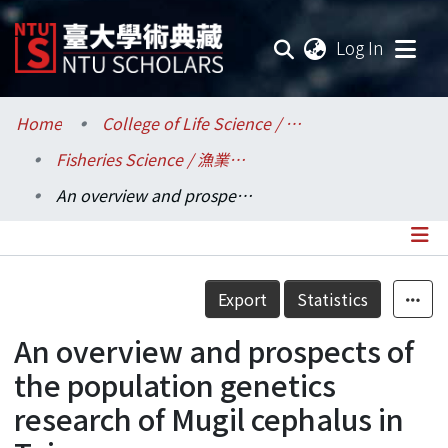
(current
Log In
Communities & Collections
Home
College of Life Science / 生命科學院
Fisheries Science / 漁業科學研究所
Research Outputs
An overview and prospects of the population genetics research of Mugil cephalus in Taiwan
Fundings & Projects
Researchers
Details
Export
Statistics
Organizations
An overview and prospects of
Statistics
the population genetics
research of Mugil cephalus in