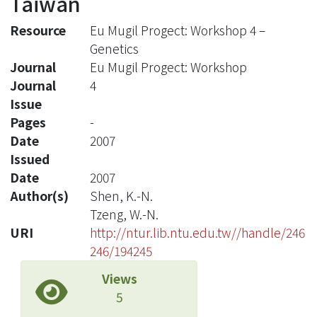
Taiwan
Resource
Eu Mugil Progect: Workshop 4 –
Genetics
Journal
Eu Mugil Progect: Workshop
Journal
4
Issue
Pages
-
Date
2007
Issued
Date
2007
Author(s)
Shen, K.-N.
Tzeng, W.-N.
URI
http://ntur.lib.ntu.edu.tw//handle/246
246/194245
Views
5