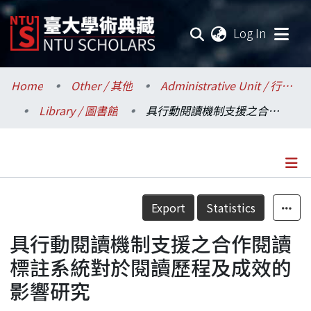
(current
Log In
Communities & Collections
Home
Other / 其他
Administrative Unit / 行政單位
Library / 圖書館
具行動閱讀機制支援之合作閱讀標註系統對於閱讀歷程及成效的影響研究
Research Outputs
Fundings & Projects
Researchers
Details
Export
Statistics
Organizations
具行動閱讀機制支援之合作閱讀
Statistics
標註系統對於閱讀歷程及成效的
影響研究