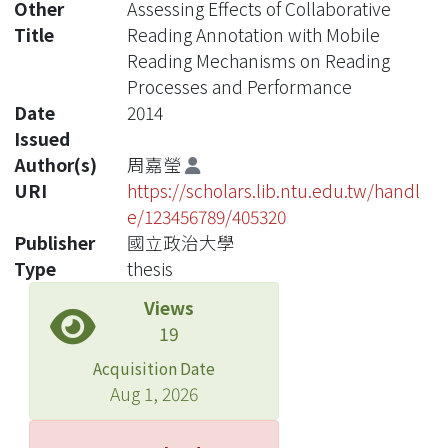
Other
Assessing Effects of Collaborative
Title
Reading Annotation with Mobile
Reading Mechanisms on Reading
Processes and Performance
Date
2014
Issued
Author(s)
周嘉瑩
URI
https://scholars.lib.ntu.edu.tw/handl
e/123456789/405320
Publisher
國立政治大學
Type
thesis
Views
19
Acquisition Date
Aug 1, 2026