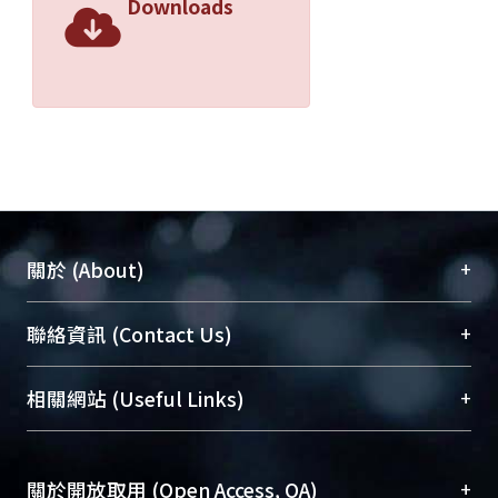
Downloads
+
關於 (About)
臺大位居世界頂尖大學之列，為永久珍藏及向國際
+
聯絡資訊 (Contact Us)
展現本校豐碩的研究成果及學術能量，圖書館整合
機構典藏（NTUR）與學術庫（AH）不同功能平
總館學科館員
(Main Library)
+
相關網站 (Useful Links)
台，成為臺大學術典藏NTU scholars。期能整合研
醫學圖書館學科館員
(Medical Library)
究能量、促進交流合作、保存學術產出、推廣研究
社會科學院辜振甫紀念圖書館學科館員
(Social
成果。
Sciences Library)
+
關於開放取用 (Open Access, OA)