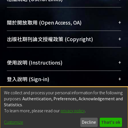
台，成為臺大學術典藏NTU scholars。期能整合研
醫學圖書館學科館員
(Medical Library)
究能量、促進交流合作、保存學術產出、推廣研究
社會科學院辜振甫紀念圖書館學科館員
(Social
成果。
Sciences Library)
+
關於開放取用 (Open Access, OA)
To permanently archive and promote researcher
profiles and scholarly works, Library integrates the
開放取用是從使用者角度提升資訊取用性的社會運
+
出版社期刊論文授權政策 (Copyright)
services of “NTU Repository” with “Academic
動，應用在學術研究上是透過將研究著作公開供使
Hub” to form NTU Scholars.
用者自由取閱，以促進學術傳播及因應期刊訂購費
請確認所上傳的全文是原創的內容，若該文件包
用逐年攀升。同時可加速研究發展、提升研究影響
+
使用說明 (Instructions)
含部分內容的版權非匯入者所有，或由第三方贊
力，NTU Scholars即為本校的開放取用典藏（OA
助與合作完成，請確認該版權所有者及第三方同
Archive）平台。
（點選深入了解OA）
意提供此授權。
網站簡介
(Quickstart Guide)
+
登入說明 (Sign-in)
Please represent that the submission is your
使用手冊
(Instruction Manual)
original work, and that you have the right to
We collect and process your personal information for the following
線上預約服務
(Booking Service)
方案一：
臺灣大學計算機中心帳號登入
+
匯入著作 (Submission)
purposes:
Authentication, Preferences, Acknowledgement and
grant the rights to upload.
(With C&INC Email Account)
Statistics
.
方案二：
ORCID帳號登入
(With ORCID)
To learn more, please read our
privacy policy
.
若欲上傳已出版的全文電子檔，可使用
Open
方案一：
定期更新ORCID者，以ID匯入
(Search
policy finder
網站查詢，以確認出版單位之版權
for identifier (ORCID))
Built with
DSpace-CRIS software
- Extension maintained and optimized
Customize
Decline
That's ok
政策。
方案二：
自行建檔
(Default mode Submission)
by