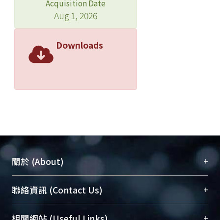
Acquisition Date
Aug 1, 2026
Downloads
+
關於 (About)
臺大位居世界頂尖大學之列，為永久珍藏及向國際
+
聯絡資訊 (Contact Us)
展現本校豐碩的研究成果及學術能量，圖書館整合
機構典藏（NTUR）與學術庫（AH）不同功能平
總館學科館員
(Main Library)
+
相關網站 (Useful Links)