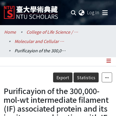
(current
Log In
Communities & Collections
Home
College of Life Science / 生命科學院
Molecular and Cellular Biology / 分子與細胞生物學研究所
Research Outputs
Purificayion of the 300,000-mol-wt intermediate filament (IF) associated protein and its in vitro recombination with IF.
Fundings & Projects
Researchers
Details
Export
Statistics
Organizations
Purificayion of the 300,000-
Statistics
mol-wt intermediate filament
(IF) associated protein and its