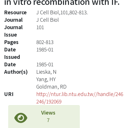
in vitro recombination with IF.
Resource
J Cell Biol,101,802-813.
Journal
J Cell Biol
Journal
101
Issue
Pages
802-813
Date
1985-01
Issued
Date
1985-01
Author(s)
Lieska, N
Yang, HY
Goldman, RD
URI
http://ntur.lib.ntu.edu.tw//handle/246
246/192069
Views
7