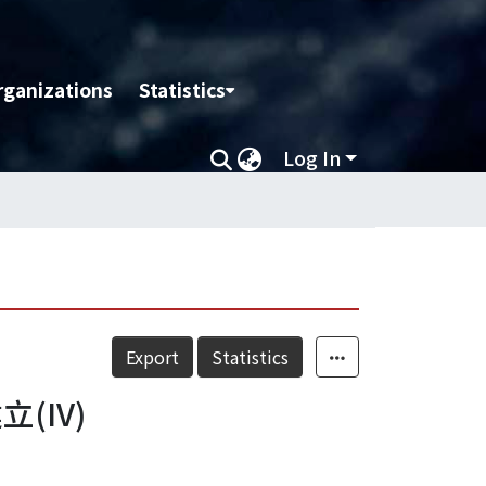
rganizations
Statistics
Log In
Export
Statistics
IV)