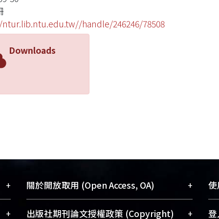
珊
//ntur.lib.ntu.edu.tw//handle/246246/78508
Downloads
+
+
關於開放取用 (Open Access, OA)
使用
藏
開放取用是從使用者角度提升資訊取用性
+
+
出版社期刊論文授權政策 (Copyright)
登入