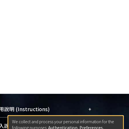
+
說明 (Instructions)
We collect and process your personal information for the
網站簡介
(Quickstart Guide)
+
說明 (Sign-in)
following purposes:
Authentication, Preferences,