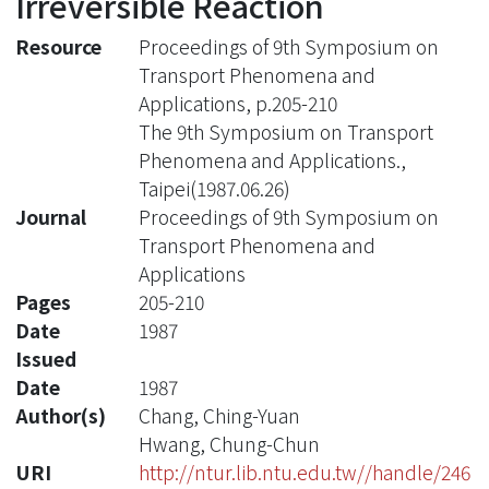
Irreversible Reaction
Resource
Proceedings of 9th Symposium on
Transport Phenomena and
Applications, p.205-210
The 9th Symposium on Transport
Phenomena and Applications.,
Taipei(1987.06.26)
Journal
Proceedings of 9th Symposium on
Transport Phenomena and
Applications
Pages
205-210
Date
1987
Issued
Date
1987
Author(s)
Chang, Ching-Yuan
Hwang, Chung-Chun
URI
http://ntur.lib.ntu.edu.tw//handle/246