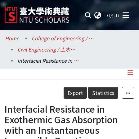
(current
Log In
Communities & Collections
Home
College of Engineering / 工學院
Civil Engineering / 土木工程學系
Research Outputs
Interfacial Resistance in Exothermic Gas Absorption with an Instantaneous Irreversible Reaction
Fundings & Projects
Researchers
Details
Export
Statistics
Organizations
Interfacial Resistance in
Statistics
Exothermic Gas Absorption
with an Instantaneous