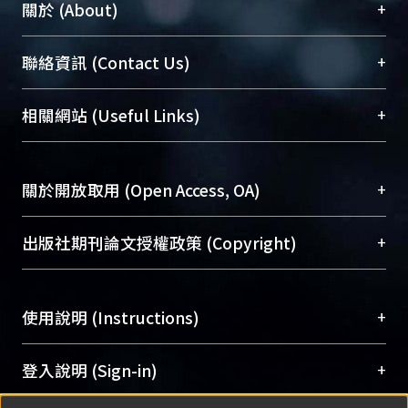
+
關於 (About)
臺大位居世界頂尖大學之列，為永久珍藏及向國際
+
聯絡資訊 (Contact Us)
展現本校豐碩的研究成果及學術能量，圖書館整合
機構典藏（NTUR）與學術庫（AH）不同功能平
總館學科館員
(Main Library)
+
相關網站 (Useful Links)
台，成為臺大學術典藏NTU scholars。期能整合研
醫學圖書館學科館員
(Medical Library)
究能量、促進交流合作、保存學術產出、推廣研究
社會科學院辜振甫紀念圖書館學科館員
(Social
成果。
Sciences Library)
+
關於開放取用 (Open Access, OA)
To permanently archive and promote researcher
profiles and scholarly works, Library integrates the
開放取用是從使用者角度提升資訊取用性的社會運
+
出版社期刊論文授權政策 (Copyright)
services of “NTU Repository” with “Academic
動，應用在學術研究上是透過將研究著作公開供使
Hub” to form NTU Scholars.
用者自由取閱，以促進學術傳播及因應期刊訂購費
請確認所上傳的全文是原創的內容，若該文件包
用逐年攀升。同時可加速研究發展、提升研究影響
+
使用說明 (Instructions)
含部分內容的版權非匯入者所有，或由第三方贊
力，NTU Scholars即為本校的開放取用典藏（OA
助與合作完成，請確認該版權所有者及第三方同
Archive）平台。
（點選深入了解OA）
意提供此授權。
網站簡介
(Quickstart Guide)
+
登入說明 (Sign-in)
Please represent that the submission is your
使用手冊
(Instruction Manual)