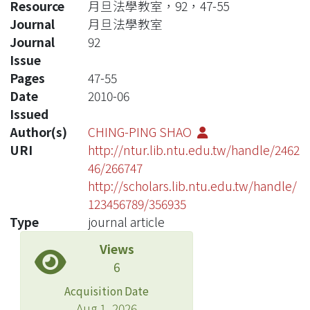
Resource
月旦法學教室，92，47-55
Journal
月旦法學教室
Journal
92
Issue
Pages
47-55
Date
2010-06
Issued
Author(s)
CHING-PING SHAO
URI
http://ntur.lib.ntu.edu.tw/handle/2462
46/266747
http://scholars.lib.ntu.edu.tw/handle/
123456789/356935
Type
journal article
Views
6
Acquisition Date
Aug 1, 2026