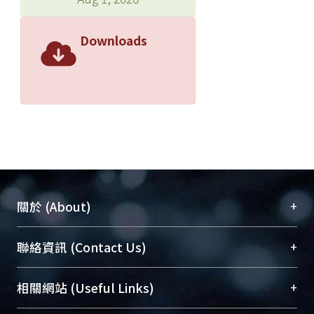
Downloads
+
關於 (About)
臺大位居世界頂尖大學之列，為永久珍藏及向國際
+
聯絡資訊 (Contact Us)
展現本校豐碩的研究成果及學術能量，圖書館整合
機構典藏（NTUR）與學術庫（AH）不同功能平
總館學科館員
(Main Library)
+
相關網站 (Useful Links)
台，成為臺大學術典藏NTU scholars。期能整合研
醫學圖書館學科館員
(Medical Library)