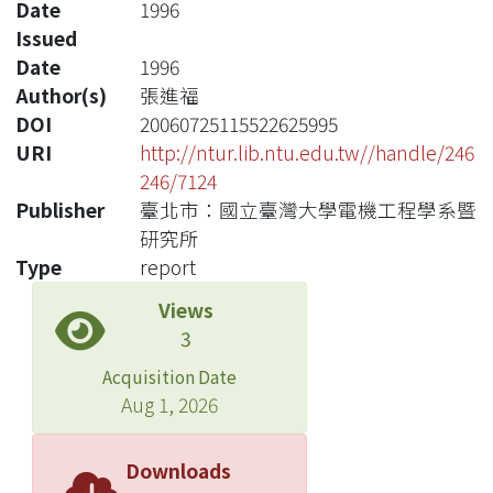
Date
1996
Issued
Date
1996
Author(s)
張進福
DOI
20060725115522625995
URI
http://ntur.lib.ntu.edu.tw//handle/246
246/7124
Publisher
臺北市：國立臺灣大學電機工程學系暨
研究所
Type
report
Views
3
Acquisition Date
Aug 1, 2026
Downloads