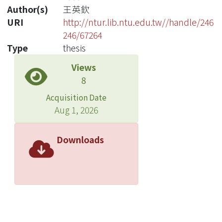
Author(s)
王英欽
URI
http://ntur.lib.ntu.edu.tw//handle/246
246/67264
Type
thesis
Views
8
Acquisition Date
Aug 1, 2026
Downloads