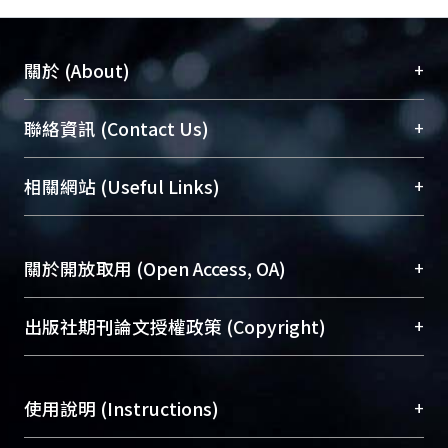
+
關於 (About)
臺大位居世界頂尖大學之列，為永久珍藏及向國際
+
聯絡資訊 (Contact Us)
展現本校豐碩的研究成果及學術能量，圖書館整合
機構典藏（NTUR）與學術庫（AH）不同功能平
總館學科館員
(Main Library)
+
相關網站 (Useful Links)
台，成為臺大學術典藏NTU scholars。期能整合研
醫學圖書館學科館員
(Medical Library)
究能量、促進交流合作、保存學術產出、推廣研究
社會科學院辜振甫紀念圖書館學科館員
(Social
成果。
Sciences Library)
+
關於開放取用 (Open Access, OA)
To permanently archive and promote researcher
profiles and scholarly works, Library integrates the
開放取用是從使用者角度提升資訊取用性的社會運
+
出版社期刊論文授權政策 (Copyright)
services of “NTU Repository” with “Academic
動，應用在學術研究上是透過將研究著作公開供使
Hub” to form NTU Scholars.
用者自由取閱，以促進學術傳播及因應期刊訂購費
請確認所上傳的全文是原創的內容，若該文件包
用逐年攀升。同時可加速研究發展、提升研究影響
+
使用說明 (Instructions)
含部分內容的版權非匯入者所有，或由第三方贊
力，NTU Scholars即為本校的開放取用典藏（OA
助與合作完成，請確認該版權所有者及第三方同