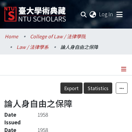
(current
Log In
Communities & Collections
Home
College of Law / 法律學院
Law / 法律學系
論人身自由之保障
Research Outputs
Fundings & Projects
Researchers
Details
Export
Statistics
Organizations
論人身自由之保障
Statistics
Date
1958
Issued
Date
1958