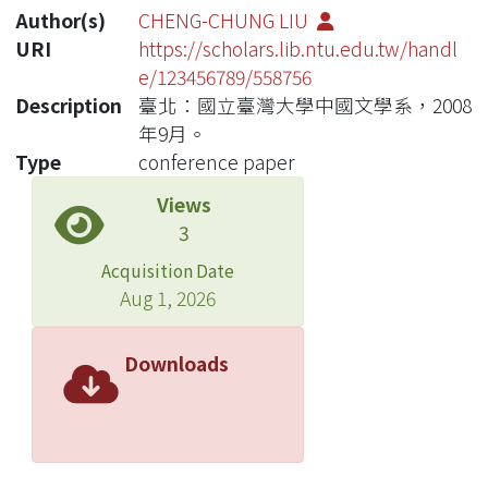
Author(s)
CHENG-CHUNG LIU
URI
https://scholars.lib.ntu.edu.tw/handl
e/123456789/558756
Description
臺北：國立臺灣大學中國文學系，2008
年9月。
Type
conference paper
Views
3
Acquisition Date
Aug 1, 2026
Downloads