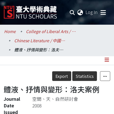
(current
Log In
Communities & Collections
Home
College of Liberal Arts / 文學院
Chinese Literature / 中國文學系
Research Outputs
體液、抒情與變形：洛夫案例
Fundings & Projects
Researchers
Details
Export
Statistics
Organizations
體液、抒情與變形：洛夫案例
Statistics
Journal
空間、天、自然研討會
Date
2008
Issued