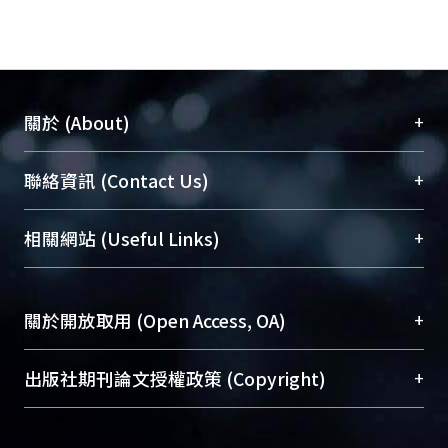
+
關於 (About)
臺大位居世界頂尖大學之列，為永久珍藏及向國際
+
聯絡資訊 (Contact Us)
展現本校豐碩的研究成果及學術能量，圖書館整合
機構典藏（NTUR）與學術庫（AH）不同功能平
總館學科館員
(Main Library)
+
相關網站 (Useful Links)
台，成為臺大學術典藏NTU scholars。期能整合研
醫學圖書館學科館員
(Medical Library)
究能量、促進交流合作、保存學術產出、推廣研究
社會科學院辜振甫紀念圖書館學科館員
(Social
成果。
Sciences Library)
+
關於開放取用 (Open Access, OA)
To permanently archive and promote researcher
profiles and scholarly works, Library integrates the
開放取用是從使用者角度提升資訊取用性的社會運
+
出版社期刊論文授權政策 (Copyright)
services of “NTU Repository” with “Academic
動，應用在學術研究上是透過將研究著作公開供使
Hub” to form NTU Scholars.
用者自由取閱，以促進學術傳播及因應期刊訂購費
請確認所上傳的全文是原創的內容，若該文件包