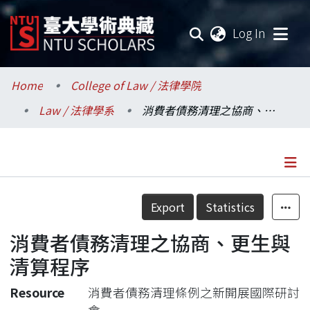
(current
Log In
Communities & Collections
Home
College of Law / 法律學院
Law / 法律學系
消費者債務清理之協商、更生與清算程序
Research Outputs
Fundings & Projects
Researchers
Details
Export
Statistics
Organizations
消費者債務清理之協商、更生與
Statistics
清算程序
Resource
消費者債務清理條例之新開展國際研討