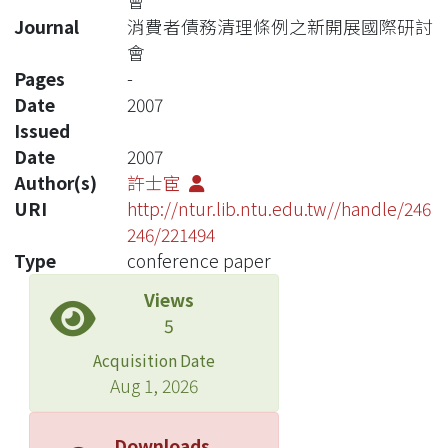
會
Journal
消費者債務清理條例之新開展國際研討
會
Pages
-
Date
2007
Issued
Date
2007
Author(s)
許士宦
URI
http://ntur.lib.ntu.edu.tw//handle/246
246/221494
Type
conference paper
Views
5
Acquisition Date
Aug 1, 2026
Downloads