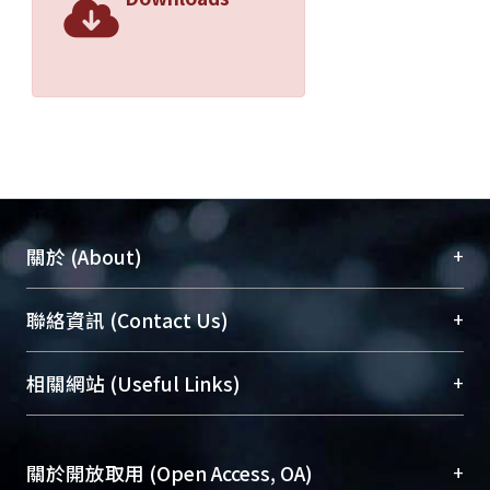
+
關於 (About)
臺大位居世界頂尖大學之列，為永久珍藏及向國際
+
聯絡資訊 (Contact Us)
展現本校豐碩的研究成果及學術能量，圖書館整合
機構典藏（NTUR）與學術庫（AH）不同功能平
總館學科館員
(Main Library)
+
相關網站 (Useful Links)
台，成為臺大學術典藏NTU scholars。期能整合研
醫學圖書館學科館員
(Medical Library)
究能量、促進交流合作、保存學術產出、推廣研究
社會科學院辜振甫紀念圖書館學科館員
(Social
成果。
Sciences Library)
+
關於開放取用 (Open Access, OA)