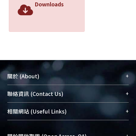
Downloads
+
關於 (About)
臺大位居世界頂尖大學之列，為永久珍藏及向國際
+
聯絡資訊 (Contact Us)
展現本校豐碩的研究成果及學術能量，圖書館整合
機構典藏（NTUR）與學術庫（AH）不同功能平
總館學科館員
(Main Library)
+
相關網站 (Useful Links)
台，成為臺大學術典藏NTU scholars。期能整合研
醫學圖書館學科館員
(Medical Library)
究能量、促進交流合作、保存學術產出、推廣研究
社會科學院辜振甫紀念圖書館學科館員
(Social
成果。
Sciences Library)
+