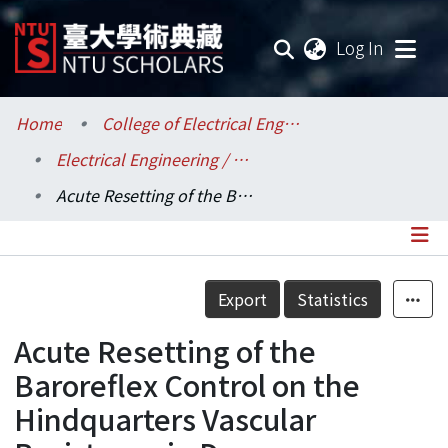
(current
Log In
Communities & Collections
Home
College of Electrical Engineering and Computer Science / 電機資訊學院
Electrical Engineering / 電機工程學系
Research Outputs
Acute Resetting of the Baroreflex Control on the Hindquarters Vascular Resistance in Dogs
Fundings & Projects
Researchers
Details
Export
Statistics
Organizations
Acute Resetting of the
Statistics
Baroreflex Control on the
Hindquarters Vascular