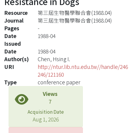
Resistance in Dogs
Resource
第三屆生物醫學聯合會(1988.04)
Journal
第三屆生物醫學聯合會(1988.04)
Pages
-
Date
1988-04
Issued
Date
1988-04
Author(s)
Chen, Hsing I.
URI
http://ntur.lib.ntu.edu.tw//handle/246
246/121160
Type
conference paper
Views
7
Acquisition Date
Aug 1, 2026