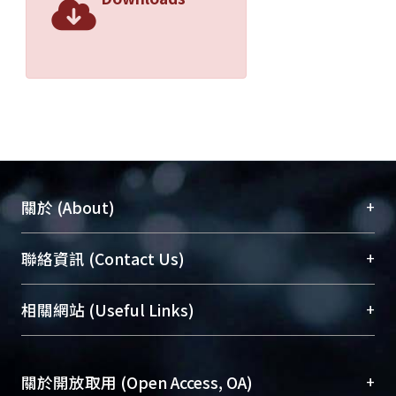
+
關於 (About)
臺大位居世界頂尖大學之列，為永久珍藏及向國際
+
聯絡資訊 (Contact Us)
展現本校豐碩的研究成果及學術能量，圖書館整合
機構典藏（NTUR）與學術庫（AH）不同功能平
總館學科館員
(Main Library)
+
相關網站 (Useful Links)
台，成為臺大學術典藏NTU scholars。期能整合研
醫學圖書館學科館員
(Medical Library)
究能量、促進交流合作、保存學術產出、推廣研究
社會科學院辜振甫紀念圖書館學科館員
(Social
成果。
Sciences Library)
+
關於開放取用 (Open Access, OA)