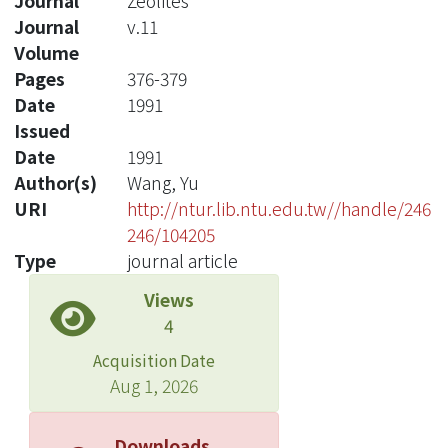
Journal
Zeolites
Journal
v.11
Volume
Pages
376-379
Date
1991
Issued
Date
1991
Author(s)
Wang, Yu
URI
http://ntur.lib.ntu.edu.tw//handle/246
246/104205
Type
journal article
Views
4
Acquisition Date
Aug 1, 2026
Downloads