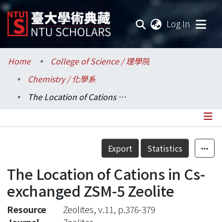
(current
Log In
Communities & Collections
Home
College of Science / 理學院
Chemistry / 化學系
Research Outputs
The Location of Cations in Cs-exchanged ZSM-5 Zeolite
Fundings & Projects
Researchers
Details
Export
Statistics
Organizations
The Location of Cations in Cs-
Statistics
exchanged ZSM-5 Zeolite
Resource
Zeolites, v.11, p.376-379