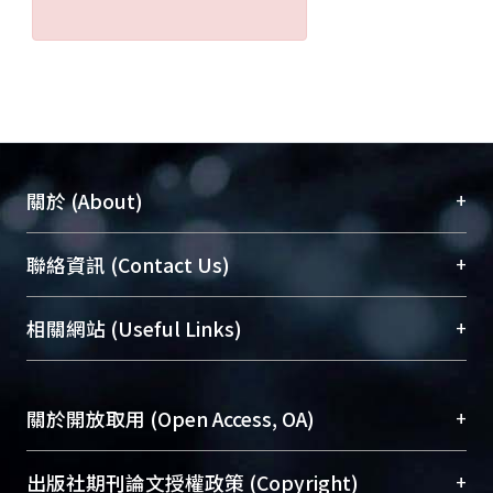
+
關於 (About)
臺大位居世界頂尖大學之列，為永久珍藏及向國際
+
聯絡資訊 (Contact Us)
展現本校豐碩的研究成果及學術能量，圖書館整合
機構典藏（NTUR）與學術庫（AH）不同功能平
總館學科館員
(Main Library)
+
相關網站 (Useful Links)
台，成為臺大學術典藏NTU scholars。期能整合研
醫學圖書館學科館員
(Medical Library)
究能量、促進交流合作、保存學術產出、推廣研究
社會科學院辜振甫紀念圖書館學科館員
(Social
成果。
Sciences Library)
+
關於開放取用 (Open Access, OA)
To permanently archive and promote researcher
profiles and scholarly works, Library integrates the
開放取用是從使用者角度提升資訊取用性的社會運
+
出版社期刊論文授權政策 (Copyright)