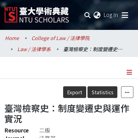
(current
Log In
Communities & Collections
Home
College of Law / 法律學院
Law / 法律學系
臺灣檢察史：制度變遷史與運作實況
Research Outputs
Fundings & Projects
Researchers
Details
Export
Statistics
Organizations
臺灣檢察史：制度變遷史與運作
Statistics
實況
Resource
二版