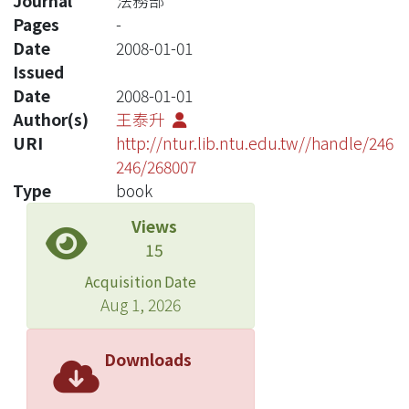
Journal
法務部
Pages
-
Date
2008-01-01
Issued
Date
2008-01-01
Author(s)
王泰升
URI
http://ntur.lib.ntu.edu.tw//handle/246
246/268007
Type
book
Views
15
Acquisition Date
Aug 1, 2026
Downloads