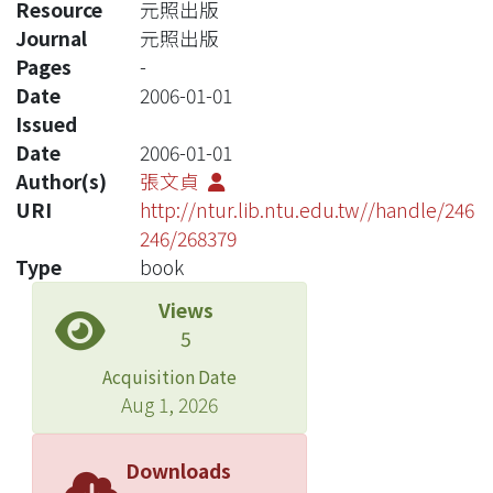
Resource
元照出版
Journal
元照出版
Pages
-
Date
2006-01-01
Issued
Date
2006-01-01
Author(s)
張文貞
URI
http://ntur.lib.ntu.edu.tw//handle/246
246/268379
Type
book
Views
5
Acquisition Date
Aug 1, 2026
Downloads