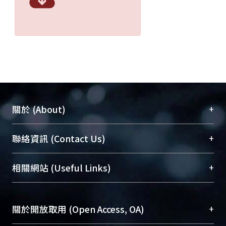
+
關於 (About)
臺大位居世界頂尖大學之列，為永久珍藏及向國際
+
聯絡資訊 (Contact Us)
展現本校豐碩的研究成果及學術能量，圖書館整合
機構典藏（NTUR）與學術庫（AH）不同功能平
總館學科館員
(Main Library)
+
相關網站 (Useful Links)
台，成為臺大學術典藏NTU scholars。期能整合研
醫學圖書館學科館員
(Medical Library)
究能量、促進交流合作、保存學術產出、推廣研究
社會科學院辜振甫紀念圖書館學科館員
(Social
成果。
Sciences Library)
+
關於開放取用 (Open Access, OA)
To permanently archive and promote researcher