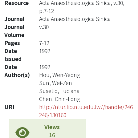
Resource
Acta Anaesthesiologica Sinica, v.30,
p.7-12
Journal
Acta Anaesthesiologica Sinica
Journal
v.30
Volume
Pages
7-12
Date
1992
Issued
Date
1992
Author(s)
Hou, Wen-Yeong
Sun, Wei-Zen
Susetio, Luciana
Chen, Chin-Long
URI
http://ntur.lib.ntu.edu.tw//handle/246
246/130160
Views
16