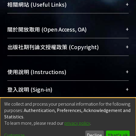
機構典藏（NTUR）與學術庫（AH）不同功能平
總館學科館員
(Main Library)
+
相關網站 (Useful Links)
台，成為臺大學術典藏NTU scholars。期能整合研
醫學圖書館學科館員
(Medical Library)
究能量、促進交流合作、保存學術產出、推廣研究
社會科學院辜振甫紀念圖書館學科館員
(Social
成果。
Sciences Library)
+
關於開放取用 (Open Access, OA)
To permanently archive and promote researcher
profiles and scholarly works, Library integrates the
開放取用是從使用者角度提升資訊取用性的社會運
+
出版社期刊論文授權政策 (Copyright)
services of “NTU Repository” with “Academic
動，應用在學術研究上是透過將研究著作公開供使
Hub” to form NTU Scholars.
用者自由取閱，以促進學術傳播及因應期刊訂購費
請確認所上傳的全文是原創的內容，若該文件包
用逐年攀升。同時可加速研究發展、提升研究影響
+
使用說明 (Instructions)
含部分內容的版權非匯入者所有，或由第三方贊
力，NTU Scholars即為本校的開放取用典藏（OA
助與合作完成，請確認該版權所有者及第三方同
Archive）平台。
（點選深入了解OA）
意提供此授權。
網站簡介
(Quickstart Guide)
+
登入說明 (Sign-in)
Please represent that the submission is your
使用手冊
(Instruction Manual)
original work, and that you have the right to
We collect and process your personal information for the following
線上預約服務
(Booking Service)
方案一：
臺灣大學計算機中心帳號登入
+
匯入著作 (Submission)
purposes:
Authentication, Preferences, Acknowledgement and
grant the rights to upload.
(With C&INC Email Account)
Statistics
.
方案二：
ORCID帳號登入
(With ORCID)
To learn more, please read our
privacy policy
.
若欲上傳已出版的全文電子檔，可使用
Open
方案一：
定期更新ORCID者，以ID匯入
(Search
policy finder
網站查詢，以確認出版單位之版權
for identifier (ORCID))
Built with
DSpace-CRIS software
- Extension maintained and optimized
Customize
Decline
That's ok