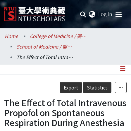
(current
Log In
Communities & Collections
Home
College of Medicine / 醫學院
School of Medicine / 醫學系
Research Outputs
The Effect of Total Intravenous Propofol on Spontaneous Respiration During Anesthesia
Fundings & Projects
Researchers
Details
Export
Statistics
Organizations
The Effect of Total Intravenous
Statistics
Propofol on Spontaneous
Respiration During Anesthesia