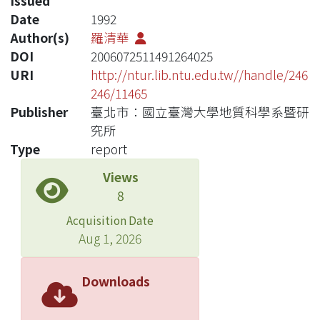
Issued
Date
1992
Author(s)
羅清華
DOI
2006072511491264025
URI
http://ntur.lib.ntu.edu.tw//handle/246
246/11465
Publisher
臺北市：國立臺灣大學地質科學系暨研
究所
Type
report
Views
8
Acquisition Date
Aug 1, 2026
Downloads