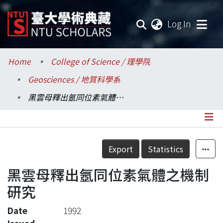
(current
Log In
Communities & Collections
Home
College of Science / 理學院
Geosciences / 地質科學系
Research Outputs
黑雲母釋出氬同位素氣體之機制研究
Fundings & Projects
Researchers
Details
Export
Statistics
Organizations
黑雲母釋出氬同位素氣體之機制
Statistics
研究
Date
1992