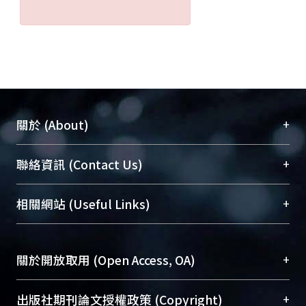
+
關於 (About)
臺大位居世界頂尖大學之列，為永久珍藏及向國際
+
聯絡資訊 (Contact Us)
展現本校豐碩的研究成果及學術能量，圖書館整合
機構典藏（NTUR）與學術庫（AH）不同功能平
總館學科館員
(Main Library)
+
相關網站 (Useful Links)
台，成為臺大學術典藏NTU scholars。期能整合研
醫學圖書館學科館員
(Medical Library)
究能量、促進交流合作、保存學術產出、推廣研究
社會科學院辜振甫紀念圖書館學科館員
(Social
成果。
Sciences Library)
+
關於開放取用 (Open Access, OA)
To permanently archive and promote researcher
profiles and scholarly works, Library integrates the
開放取用是從使用者角度提升資訊取用性的社會運
+
出版社期刊論文授權政策 (Copyright)