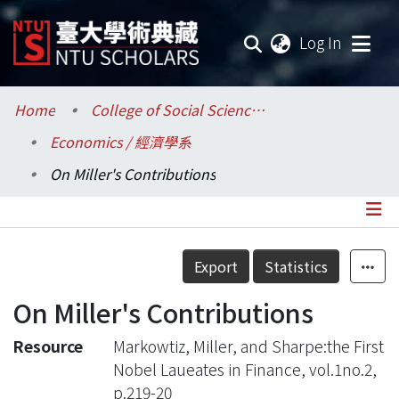
(current
Log In
Communities & Collections
Home
College of Social Sciences / 社會科學院
Economics / 經濟學系
Research Outputs
On Miller's Contributions
Fundings & Projects
Researchers
Details
Export
Statistics
Organizations
On Miller's Contributions
Statistics
Resource
Markowtiz, Miller, and Sharpe:the First
Nobel Laueates in Finance, vol.1no.2,
p.219-20