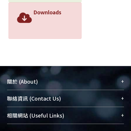
Downloads
+
關於 (About)
臺大位居世界頂尖大學之列，為永久珍藏及向國際
+
聯絡資訊 (Contact Us)
展現本校豐碩的研究成果及學術能量，圖書館整合
機構典藏（NTUR）與學術庫（AH）不同功能平
總館學科館員
(Main Library)
+
相關網站 (Useful Links)
台，成為臺大學術典藏NTU scholars。期能整合研
醫學圖書館學科館員
(Medical Library)
究能量、促進交流合作、保存學術產出、推廣研究
社會科學院辜振甫紀念圖書館學科館員
(Social