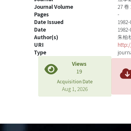
Journal Volume
27 卷
Pages
-
Date Issued
1982-
Date
1982-
Author(s)
朱柏
URI
http:
Type
journa
Views
19
Acquisition Date
Aug 1, 2026