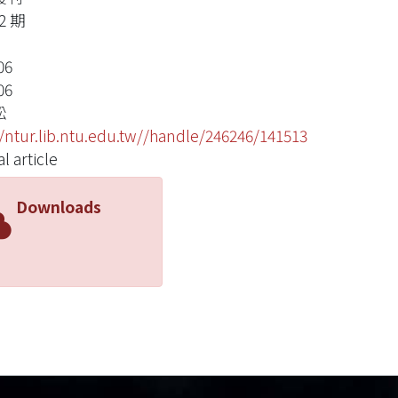
 2 期
06
06
松
//ntur.lib.ntu.edu.tw//handle/246246/141513
l article
Downloads