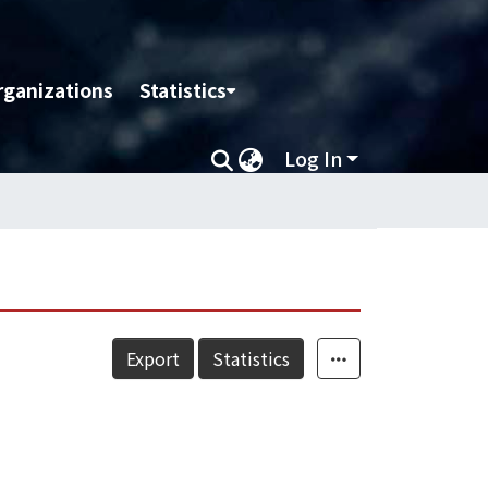
rganizations
Statistics
Log In
Export
Statistics