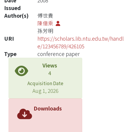
Date
2008
Issued
Author(s)
傅世貴
陳億乘
孫芳明
URI
https://scholars.lib.ntu.edu.tw/handl
e/123456789/426105
Type
conference paper
Views
4
Acquisition Date
Aug 1, 2026
Downloads