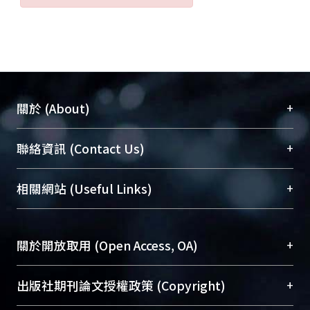
+
關於 (About)
臺大位居世界頂尖大學之列，為永久珍藏及向國際
+
聯絡資訊 (Contact Us)
展現本校豐碩的研究成果及學術能量，圖書館整合
機構典藏（NTUR）與學術庫（AH）不同功能平
總館學科館員
(Main Library)
+
相關網站 (Useful Links)
台，成為臺大學術典藏NTU scholars。期能整合研
醫學圖書館學科館員
(Medical Library)
究能量、促進交流合作、保存學術產出、推廣研究
社會科學院辜振甫紀念圖書館學科館員
(Social
成果。
Sciences Library)
+
關於開放取用 (Open Access, OA)
To permanently archive and promote researcher
profiles and scholarly works, Library integrates the
開放取用是從使用者角度提升資訊取用性的社會運
+
出版社期刊論文授權政策 (Copyright)
services of “NTU Repository” with “Academic
動，應用在學術研究上是透過將研究著作公開供使