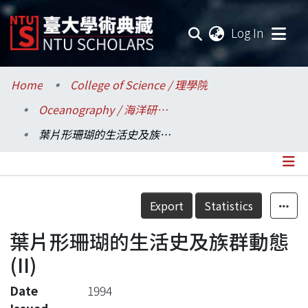
(current
Log In
Communities & Collections
Home
College of Science / 理學院
Oceanography / 海洋研究所
Research Outputs
葉片形珊瑚的生活史及族群動態(II)
Fundings & Projects
Researchers
Details
Export
Statistics
Organizations
葉片形珊瑚的生活史及族群動態
Statistics
(II)
Date
1994