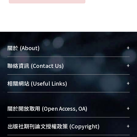
+
關於 (About)
臺大位居世界頂尖大學之列，為永久珍藏及向國際
+
聯絡資訊 (Contact Us)
展現本校豐碩的研究成果及學術能量，圖書館整合
機構典藏（NTUR）與學術庫（AH）不同功能平
總館學科館員
(Main Library)
+
相關網站 (Useful Links)
台，成為臺大學術典藏NTU scholars。期能整合研
醫學圖書館學科館員
(Medical Library)
究能量、促進交流合作、保存學術產出、推廣研究
社會科學院辜振甫紀念圖書館學科館員
(Social
成果。
Sciences Library)
+
關於開放取用 (Open Access, OA)
To permanently archive and promote researcher
profiles and scholarly works, Library integrates the
開放取用是從使用者角度提升資訊取用性的社會運
+
出版社期刊論文授權政策 (Copyright)
services of “NTU Repository” with “Academic
動，應用在學術研究上是透過將研究著作公開供使