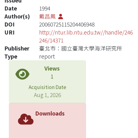
Issued
Date
1994
Author(s)
戴昌鳳
DOI
20060725115204406948
URI
http://ntur.lib.ntu.edu.tw//handle/246
246/14371
Publisher
臺北市：國立臺灣大學海洋研究所
Type
report
Views
1
Acquisition Date
Aug 1, 2026
Downloads