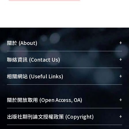
+
關於 (About)
臺大位居世界頂尖大學之列，為永久珍藏及向國際
+
聯絡資訊 (Contact Us)
展現本校豐碩的研究成果及學術能量，圖書館整合
機構典藏（NTUR）與學術庫（AH）不同功能平
總館學科館員
(Main Library)
+
相關網站 (Useful Links)
台，成為臺大學術典藏NTU scholars。期能整合研
醫學圖書館學科館員
(Medical Library)
究能量、促進交流合作、保存學術產出、推廣研究
社會科學院辜振甫紀念圖書館學科館員
(Social
成果。
Sciences Library)
+
關於開放取用 (Open Access, OA)
To permanently archive and promote researcher
profiles and scholarly works, Library integrates the
開放取用是從使用者角度提升資訊取用性的社會運
+
出版社期刊論文授權政策 (Copyright)
services of “NTU Repository” with “Academic
動，應用在學術研究上是透過將研究著作公開供使