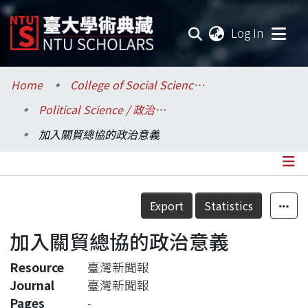
(current
Log In
Communities & Collections
Home
College of Social Sciences / 社會科學院
Political Science / 政治學系
Research Outputs
加入關貿總協的政治意義
Fundings & Projects
Researchers
Details
Export
Statistics
Organizations
加入關貿總協的政治意義
Statistics
Resource
臺灣新聞報
Journal
臺灣新聞報
Pages
-