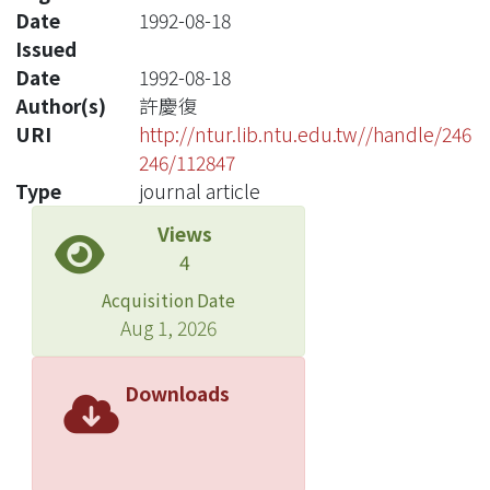
Date
1992-08-18
Issued
Date
1992-08-18
Author(s)
許慶復
URI
http://ntur.lib.ntu.edu.tw//handle/246
246/112847
Type
journal article
Views
4
Acquisition Date
Aug 1, 2026
Downloads