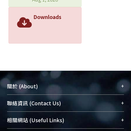
Downloads
+
關於 (About)
臺大位居世界頂尖大學之列，為永久珍藏及向國際
+
聯絡資訊 (Contact Us)
展現本校豐碩的研究成果及學術能量，圖書館整合
機構典藏（NTUR）與學術庫（AH）不同功能平
總館學科館員
(Main Library)
+
相關網站 (Useful Links)
台，成為臺大學術典藏NTU scholars。期能整合研
醫學圖書館學科館員
(Medical Library)