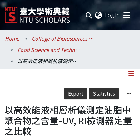
(current
Log In
Communities & Collections
Home
College of Bioresources and Agriculture / 生物資源暨農學院
Food Science and Technology / 食品科技研究所
Research Outputs
以高效能液相層析儀測定油脂中聚合物之含量-UV, RI檢測器定量之比較
Fundings & Projects
Researchers
Details
Export
Statistics
Organizations
以高效能液相層析儀測定油脂中
Statistics
聚合物之含量-UV, RI檢測器定量
之比較