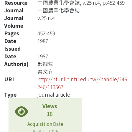
Resource
中國農業化學會誌, v.25 n.4, p.452-459
Journal
中國農業化學會誌
Journal
v.25 n.4
Volume
Pages
452-459
Date
1987
Issued
Date
1987
Author(s)
郝龍斌
蔡文宜
URI
http://ntur.lib.ntu.edu.tw//handle/246
246/113567
Type
journal article
Views
18
Acquisition Date
Aug 1, 2026