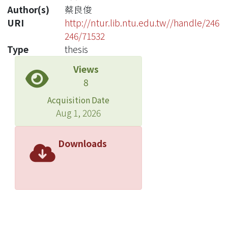
Author(s)
蔡良俊
URI
http://ntur.lib.ntu.edu.tw//handle/246
246/71532
Type
thesis
Views
8
Acquisition Date
Aug 1, 2026
Downloads