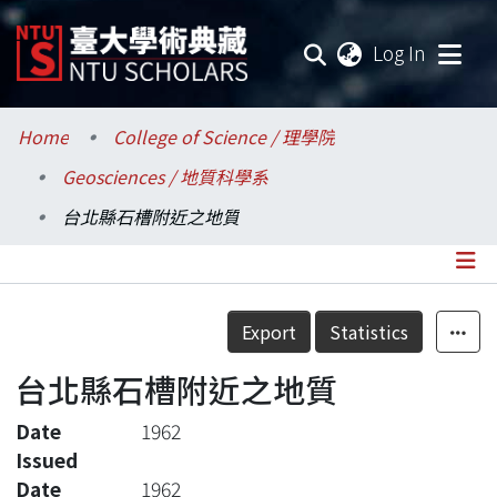
(current
Log In
Communities & Collections
Home
College of Science / 理學院
Geosciences / 地質科學系
Research Outputs
台北縣石槽附近之地質
Fundings & Projects
Researchers
Details
Export
Statistics
Organizations
台北縣石槽附近之地質
Statistics
Date
1962
Issued
Date
1962