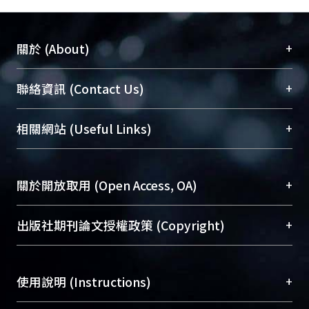
+
關於 (About)
臺大位居世界頂尖大學之列，為永久珍藏及向國際
+
聯絡資訊 (Contact Us)
展現本校豐碩的研究成果及學術能量，圖書館整合
機構典藏（NTUR）與學術庫（AH）不同功能平
總館學科館員
(Main Library)
+
相關網站 (Useful Links)
台，成為臺大學術典藏NTU scholars。期能整合研
醫學圖書館學科館員
(Medical Library)
究能量、促進交流合作、保存學術產出、推廣研究
社會科學院辜振甫紀念圖書館學科館員
(Social
成果。
Sciences Library)
+
關於開放取用 (Open Access, OA)
To permanently archive and promote researcher
profiles and scholarly works, Library integrates the
開放取用是從使用者角度提升資訊取用性的社會運
+
出版社期刊論文授權政策 (Copyright)
services of “NTU Repository” with “Academic
動，應用在學術研究上是透過將研究著作公開供使
Hub” to form NTU Scholars.
用者自由取閱，以促進學術傳播及因應期刊訂購費
請確認所上傳的全文是原創的內容，若該文件包
用逐年攀升。同時可加速研究發展、提升研究影響
+
使用說明 (Instructions)
含部分內容的版權非匯入者所有，或由第三方贊
力，NTU Scholars即為本校的開放取用典藏（OA
助與合作完成，請確認該版權所有者及第三方同