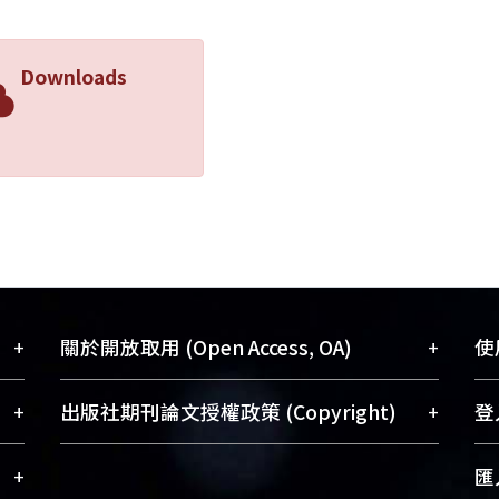
Downloads
+
+
關於開放取用 (Open Access, OA)
使用
藏
開放取用是從使用者角度提升資訊取用性
+
+
出版社期刊論文授權政策 (Copyright)
登入
術
的社會運動，應用在學術研究上是透過將
與學
研究著作公開供使用者自由取閱，以促進
請確認所上傳的全文是原創的內容，若
+
匯入
術
學術傳播及因應期刊訂購費用逐年攀升。