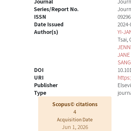
Journal
Journ
Series/Report No.
Journ
ISSN
09296
Date Issued
2024-
Author(s)
YI-J
Tsai,
JENN
JANE
SANG
DOI
10.10
URI
https
Publisher
Elsevi
Type
journa
Scopus© citations
4
Acquisition Date
Jun 1, 2026