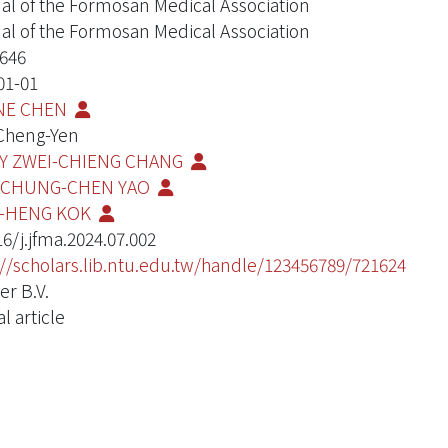
al of the Formosan Medical Association
al of the Formosan Medical Association
646
01-01
ANE CHEN
 Cheng-Yen
Y ZWEI-CHIENG CHANG
 CHUNG-CHEN YAO
-HENG KOK
16/j.jfma.2024.07.002
://scholars.lib.ntu.edu.tw/handle/123456789/721624
er B.V.
l article