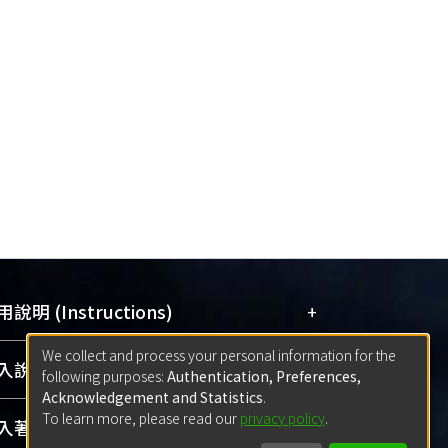
+
說明 (Instructions)
We collect and process your personal information for the
網站簡介
(Quickstart Guide)
+
說明 (Sign-in)
following purposes:
Authentication, Preferences,
使用手冊
(Instruction Manual)
Acknowledgement and Statistics
.
To learn more, please read our
privacy policy
.
線上預約服務
(Booking Service)
方案一：
臺灣大學計算機中心帳號登入
+
著作 (Submission)