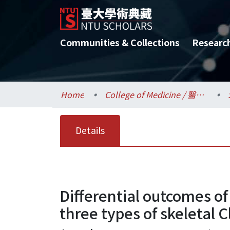
Communities & Collections
Researc
Home
College of Medicine / 醫學院
Details
Differential outcomes of
three types of skeletal 