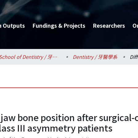
h Outputs
Fundings & Projects
Researchers
O
School of Dentistry / 牙醫專業學院
Dentistry / 牙醫學系
 jaw bone position after surgical
Class III asymmetry patients