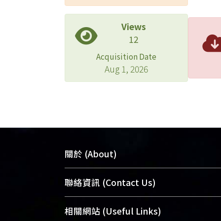
Views
12
Acquisition Date
Aug 1, 2026
關於 (About)
臺大位居世界頂尖大學之列，為永久珍
聯絡資訊 (Contact Us)
及向國際展現本校豐碩的研究成果及學
能量，圖書館整合機構典藏（NTUR）
總館學科館員
(Main Library)
相關網站 (Useful Links)
術庫（AH）不同功能平台，成為臺大學