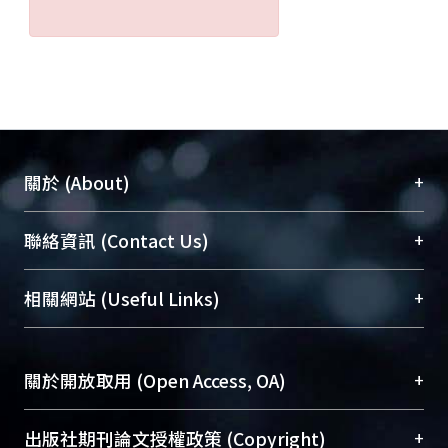
+
關於 (About)
臺大位居世界頂尖大學之列，為永久珍藏及向國際
+
聯絡資訊 (Contact Us)
展現本校豐碩的研究成果及學術能量，圖書館整合
機構典藏（NTUR）與學術庫（AH）不同功能平
總館學科館員
(Main Library)
+
相關網站 (Useful Links)
台，成為臺大學術典藏NTU scholars。期能整合研
醫學圖書館學科館員
(Medical Library)
究能量、促進交流合作、保存學術產出、推廣研究
社會科學院辜振甫紀念圖書館學科館員
(Social
成果。
Sciences Library)
+
關於開放取用 (Open Access, OA)
To permanently archive and promote researcher
profiles and scholarly works, Library integrates the
開放取用是從使用者角度提升資訊取用性的社會運
+
出版社期刊論文授權政策 (Copyright)