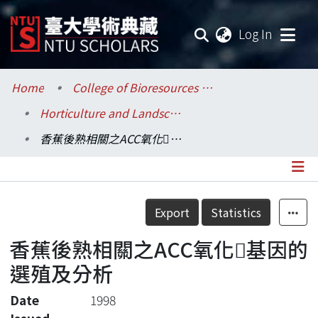
(current
Log In
Communities & Collections
Home
College of Bioresources and Agriculture / 生物資源暨農學院
Horticulture and Landscape Architecture / 園藝暨景觀學系
Research Outputs
香蕉後熟相關之ACC氧化基因的選殖及分析
Fundings & Projects
Researchers
Details
Export
Statistics
Organizations
香蕉後熟相關之ACC氧化基因的
Statistics
選殖及分析
Date
1998