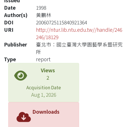
Issued
Date
1998
Author(s)
黃鵬林
DOI
20060725115840921364
URI
http://ntur.lib.ntu.edu.tw//handle/246
246/18129
Publisher
臺北市：國立臺灣大學園藝學系暨研究
所
Type
report
Views
2
Acquisition Date
Aug 1, 2026
Downloads