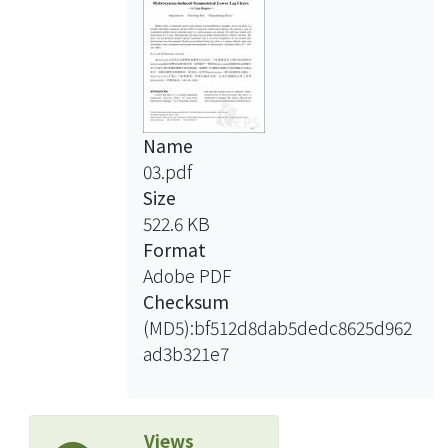
Name
03.pdf
Size
522.6 KB
Format
Adobe PDF
Checksum
(MD5):bf512d8dab5dedc8625d962
ad3b321e7
Views