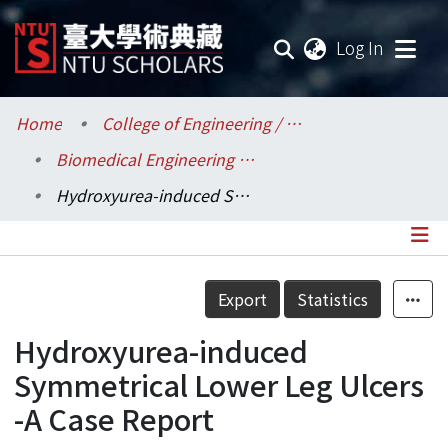
(current
Log In
Communities & Collections
Home
College of Engineering / 工學院
Biomedical Engineering / 醫學工程學系
Research Outputs
Hydroxyurea-induced Symmetrical Lower Leg Ulcers -A Case Report
Fundings & Projects
Researchers
Details
Export
Statistics
Organizations
Hydroxyurea-induced
Statistics
Symmetrical Lower Leg Ulcers
-A Case Report