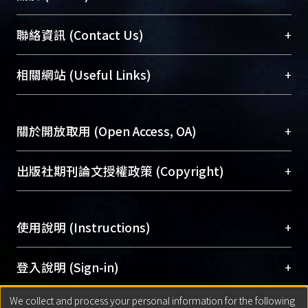
臺大位居世界頂尖大學之列，為永久珍藏及向國際
+
聯絡資訊 (Contact Us)
展現本校豐碩的研究成果及學術能量，圖書館整合
機構典藏（NTUR）與學術庫（AH）不同功能平
總館學科館員
(Main Library)
+
相關網站 (Useful Links)
台，成為臺大學術典藏NTU scholars。期能整合研
醫學圖書館學科館員
(Medical Library)
究能量、促進交流合作、保存學術產出、推廣研究
社會科學院辜振甫紀念圖書館學科館員
(Social
成果。
Sciences Library)
+
關於開放取用 (Open Access, OA)
To permanently archive and promote researcher
profiles and scholarly works, Library integrates the
開放取用是從使用者角度提升資訊取用性的社會運
+
出版社期刊論文授權政策 (Copyright)
services of “NTU Repository” with “Academic
動，應用在學術研究上是透過將研究著作公開供使
Hub” to form NTU Scholars.
用者自由取閱，以促進學術傳播及因應期刊訂購費
請確認所上傳的全文是原創的內容，若該文件包
用逐年攀升。同時可加速研究發展、提升研究影響
+
使用說明 (Instructions)
含部分內容的版權非匯入者所有，或由第三方贊
力，NTU Scholars即為本校的開放取用典藏（OA
助與合作完成，請確認該版權所有者及第三方同
Archive）平台。
（點選深入了解OA）
意提供此授權。
網站簡介
(Quickstart Guide)
+
登入說明 (Sign-in)
Please represent that the submission is your
使用手冊
(Instruction Manual)
original work, and that you have the right to
We collect and process your personal information for the following
線上預約服務
(Booking Service)
方案一：
臺灣大學計算機中心帳號登入
+
匯入著作 (Submission)