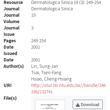
Resource
Dermatologica Sinica 19 (3): 249-254
Journal
Dermatologica Sinica
Journal
19
Volume
Journal
3
Issue
Pages
249-254
Date
2001
Issued
Date
2001
Author(s)
Lin, Sung-Jan
Tsai, Tsen-Fang
Hsiao, Cheng-Hsiang
URI
http://ntur.lib.ntu.edu.tw//handle/246
246/132741
File(s)
Download