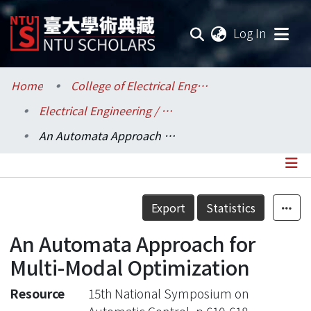
(current
Log In
Communities & Collections
Home
College of Electrical Engineering and Computer Science / 電機資訊學院
Electrical Engineering / 電機工程學系
Research Outputs
An Automata Approach for Multi-Modal Optimization
Fundings & Projects
Researchers
Details
Export
Statistics
Organizations
An Automata Approach for
Statistics
Multi-Modal Optimization
Resource
15th National Symposium on