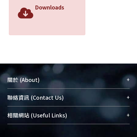
Downloads
+
關於 (About)
臺大位居世界頂尖大學之列，為永久珍藏及向國際
+
聯絡資訊 (Contact Us)
展現本校豐碩的研究成果及學術能量，圖書館整合
機構典藏（NTUR）與學術庫（AH）不同功能平
總館學科館員
(Main Library)
+
相關網站 (Useful Links)
台，成為臺大學術典藏NTU scholars。期能整合研
醫學圖書館學科館員
(Medical Library)
究能量、促進交流合作、保存學術產出、推廣研究
社會科學院辜振甫紀念圖書館學科館員
(Social
成果。