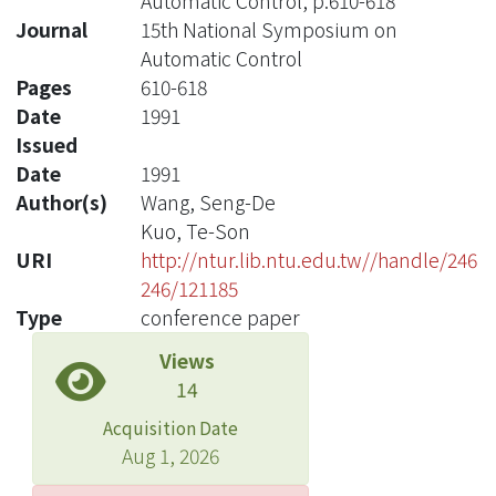
Automatic Control, p.610-618
Journal
15th National Symposium on
Automatic Control
Pages
610-618
Date
1991
Issued
Date
1991
Author(s)
Wang, Seng-De
Kuo, Te-Son
URI
http://ntur.lib.ntu.edu.tw//handle/246
246/121185
Type
conference paper
Views
14
Acquisition Date
Aug 1, 2026