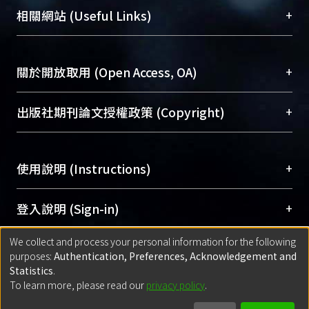
機構典藏（NTUR）與學術庫（AH）不同功能平
總館學科館員
(Main Library)
+
相關網站 (Useful Links)
台，成為臺大學術典藏NTU scholars。期能整合研
醫學圖書館學科館員
(Medical Library)
究能量、促進交流合作、保存學術產出、推廣研究
社會科學院辜振甫紀念圖書館學科館員
(Social
成果。
Sciences Library)
+
關於開放取用 (Open Access, OA)
To permanently archive and promote researcher
profiles and scholarly works, Library integrates the
開放取用是從使用者角度提升資訊取用性的社會運
+
出版社期刊論文授權政策 (Copyright)
services of “NTU Repository” with “Academic
動，應用在學術研究上是透過將研究著作公開供使
Hub” to form NTU Scholars.
用者自由取閱，以促進學術傳播及因應期刊訂購費
請確認所上傳的全文是原創的內容，若該文件包
用逐年攀升。同時可加速研究發展、提升研究影響
+
使用說明 (Instructions)
含部分內容的版權非匯入者所有，或由第三方贊
力，NTU Scholars即為本校的開放取用典藏（OA
助與合作完成，請確認該版權所有者及第三方同
Archive）平台。
（點選深入了解OA）
意提供此授權。
網站簡介
(Quickstart Guide)
+
登入說明 (Sign-in)
Please represent that the submission is your
使用手冊
(Instruction Manual)
original work, and that you have the right to
We collect and process your personal information for the following
線上預約服務
(Booking Service)
方案一：
臺灣大學計算機中心帳號登入
+
匯入著作 (Submission)
purposes:
Authentication, Preferences, Acknowledgement and
grant the rights to upload.
(With C&INC Email Account)
Statistics
.
方案二：
ORCID帳號登入
(With ORCID)
To learn more, please read our
privacy policy
.
若欲上傳已出版的全文電子檔，可使用
Open
方案一：
定期更新ORCID者，以ID匯入
(Search
policy finder
網站查詢，以確認出版單位之版權
for identifier (ORCID))