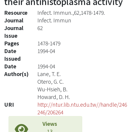
their antihistoplasma activity
Resource
Infect. Immun.,62,1478-1479.
Journal
Infect. Immun
Journal
62
Issue
Pages
1478-1479
Date
1994-04
Issued
Date
1994-04
Author(s)
Lane, T. E.
Otero, G. C.
Wu-Hsieh, B.
Howard, D. H.
URI
http://ntur.lib.ntu.edu.tw//handle/246
246/206264
Views
13