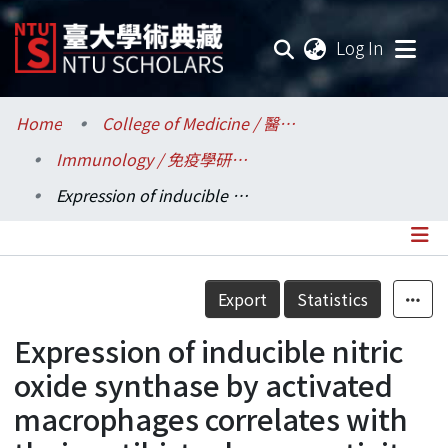
(current
Log In
Communities & Collections
Home
College of Medicine / 醫學院
Immunology / 免疫學研究所
Research Outputs
Expression of inducible nitric oxide synthase by activated macrophages correlates with their antihistoplasma activity
Fundings & Projects
Researchers
Details
Export
Statistics
Organizations
Expression of inducible nitric
Statistics
oxide synthase by activated
macrophages correlates with