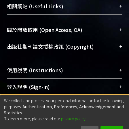
機構典藏（NTUR）與學術庫（AH）不同功能平
總館學科館員
(Main Library)
+
相關網站 (Useful Links)
台，成為臺大學術典藏NTU scholars。期能整合研
醫學圖書館學科館員
(Medical Library)
究能量、促進交流合作、保存學術產出、推廣研究
社會科學院辜振甫紀念圖書館學科館員
(Social
成果。
Sciences Library)
+
關於開放取用 (Open Access, OA)
To permanently archive and promote researcher
profiles and scholarly works, Library integrates the
開放取用是從使用者角度提升資訊取用性的社會運
+
出版社期刊論文授權政策 (Copyright)
services of “NTU Repository” with “Academic
動，應用在學術研究上是透過將研究著作公開供使
Hub” to form NTU Scholars.
用者自由取閱，以促進學術傳播及因應期刊訂購費
請確認所上傳的全文是原創的內容，若該文件包
用逐年攀升。同時可加速研究發展、提升研究影響
+
使用說明 (Instructions)
含部分內容的版權非匯入者所有，或由第三方贊
力，NTU Scholars即為本校的開放取用典藏（OA
助與合作完成，請確認該版權所有者及第三方同
Archive）平台。
（點選深入了解OA）
意提供此授權。
網站簡介
(Quickstart Guide)
+
登入說明 (Sign-in)
Please represent that the submission is your
使用手冊
(Instruction Manual)
original work, and that you have the right to
We collect and process your personal information for the following
線上預約服務
(Booking Service)
方案一：
臺灣大學計算機中心帳號登入
+
匯入著作 (Submission)
purposes:
Authentication, Preferences, Acknowledgement and
grant the rights to upload.
(With C&INC Email Account)
Statistics
.
方案二：
ORCID帳號登入
(With ORCID)
To learn more, please read our
privacy policy
.
若欲上傳已出版的全文電子檔，可使用
Open
方案一：
定期更新ORCID者，以ID匯入
(Search
policy finder
網站查詢，以確認出版單位之版權
for identifier (ORCID))