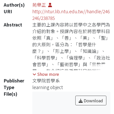
Author(s)
苑舉正
URI
http://ntur.lib.ntu.edu.tw//handle/246
246/238785
Abstract
主要的上課內容將以哲學中之各學門為
介紹的對象。授課內容在於將哲學科目
依照「真」、「善」、「美」、「聖」
的大原則，區分為：「哲學是什
麼？」、「形上學」、「知識論」、
「科學哲學」、「倫理學」、「政治社
會哲學」、「藝術哲學」與「宗教哲
學」。在介紹這些哲學科目的同時，我
Show more
們都會從西方哲學的「歷史傳統」、
Publisher
文學院哲學系
「應用可能」以及「創造主題」住三種
Type
learning object
方式作為評述的核心。
File(s)
Download