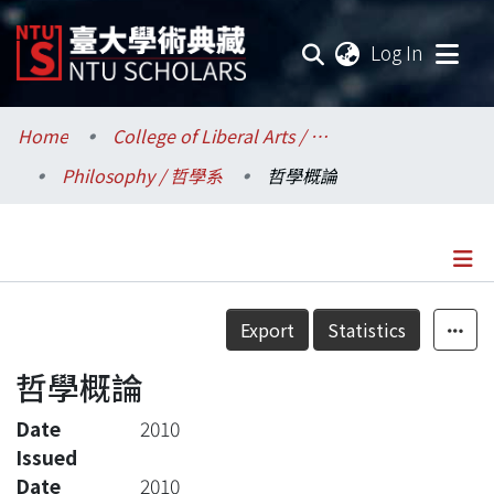
(current
Log In
Communities & Collections
Home
College of Liberal Arts / 文學院
Philosophy / 哲學系
哲學概論
Research Outputs
Fundings & Projects
Researchers
Details
Export
Statistics
Organizations
哲學概論
Statistics
Date
2010
Issued
Date
2010