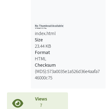
Name
No Thumbnail Available
index.html
Size
23.44 KB
Format
HTML
Checksum
(MD5):573a0035e1a526d36e4aafa7
46000c75
Views
7