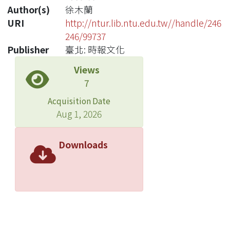
Author(s)
徐木蘭
URI
http://ntur.lib.ntu.edu.tw//handle/246
246/99737
Publisher
臺北: 時報文化
Views
7
Acquisition Date
Aug 1, 2026
Downloads