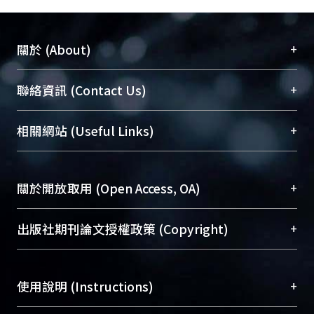
+
關於 (About)
臺大位居世界頂尖大學之列，為永久珍藏及向國際
+
聯絡資訊 (Contact Us)
展現本校豐碩的研究成果及學術能量，圖書館整合
機構典藏（NTUR）與學術庫（AH）不同功能平
總館學科館員
(Main Library)
+
相關網站 (Useful Links)
台，成為臺大學術典藏NTU scholars。期能整合研
醫學圖書館學科館員
(Medical Library)
究能量、促進交流合作、保存學術產出、推廣研究
社會科學院辜振甫紀念圖書館學科館員
(Social
成果。
Sciences Library)
+
關於開放取用 (Open Access, OA)
To permanently archive and promote researcher
profiles and scholarly works, Library integrates the
開放取用是從使用者角度提升資訊取用性的社會運
+
出版社期刊論文授權政策 (Copyright)
services of “NTU Repository” with “Academic
動，應用在學術研究上是透過將研究著作公開供使
Hub” to form NTU Scholars.
用者自由取閱，以促進學術傳播及因應期刊訂購費
請確認所上傳的全文是原創的內容，若該文件包
用逐年攀升。同時可加速研究發展、提升研究影響
+
使用說明 (Instructions)
含部分內容的版權非匯入者所有，或由第三方贊
力，NTU Scholars即為本校的開放取用典藏（OA
助與合作完成，請確認該版權所有者及第三方同