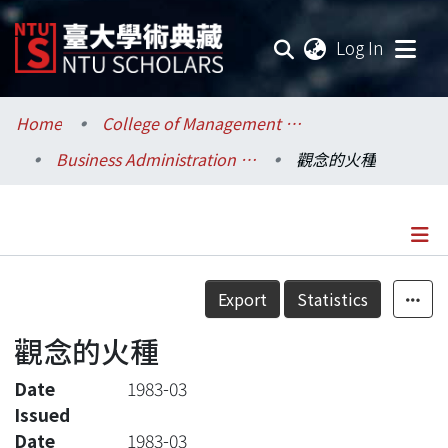
(current
Log In
Communities & Collections
Home
College of Management / 管理學院
Business Administration / 工商管理學系暨商學研究所
觀念的火種
Research Outputs
Fundings & Projects
Researchers
Details
Export
Statistics
Organizations
觀念的火種
Statistics
Date
1983-03
Issued
Date
1983-03