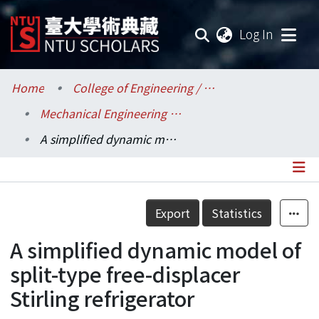
(current
Log In
Communities & Collections
Home
College of Engineering / 工學院
Mechanical Engineering / 機械工程學系
Research Outputs
A simplified dynamic model of split-type free-displacer Stirling refrigerator
Fundings & Projects
Researchers
Details
Export
Statistics
Organizations
A simplified dynamic model of
Statistics
split-type free-displacer
Stirling refrigerator