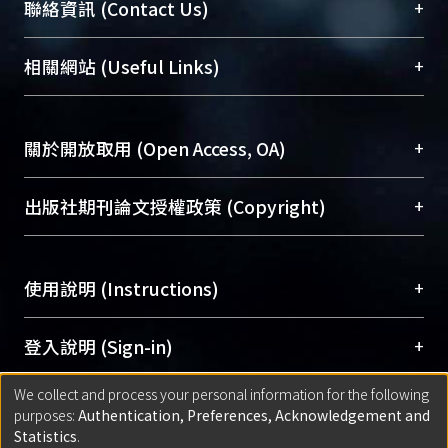
臺大位居世界頂尖大學之列，為永久珍藏及向國際
+
聯絡資訊 (Contact Us)
展現本校豐碩的研究成果及學術能量，圖書館整合
機構典藏（NTUR）與學術庫（AH）不同功能平
總館學科館員
(Main Library)
+
相關網站 (Useful Links)
台，成為臺大學術典藏NTU scholars。期能整合研
醫學圖書館學科館員
(Medical Library)
究能量、促進交流合作、保存學術產出、推廣研究
社會科學院辜振甫紀念圖書館學科館員
(Social
成果。
Sciences Library)
+
關於開放取用 (Open Access, OA)
To permanently archive and promote researcher
profiles and scholarly works, Library integrates the
開放取用是從使用者角度提升資訊取用性的社會運
+
出版社期刊論文授權政策 (Copyright)
services of “NTU Repository” with “Academic
動，應用在學術研究上是透過將研究著作公開供使
Hub” to form NTU Scholars.
用者自由取閱，以促進學術傳播及因應期刊訂購費
請確認所上傳的全文是原創的內容，若該文件包
用逐年攀升。同時可加速研究發展、提升研究影響
+
使用說明 (Instructions)
含部分內容的版權非匯入者所有，或由第三方贊
力，NTU Scholars即為本校的開放取用典藏（OA
助與合作完成，請確認該版權所有者及第三方同
Archive）平台。
（點選深入了解OA）
意提供此授權。
網站簡介
(Quickstart Guide)
+
登入說明 (Sign-in)
Please represent that the submission is your
使用手冊
(Instruction Manual)
original work, and that you have the right to
We collect and process your personal information for the following
線上預約服務
(Booking Service)
方案一：
臺灣大學計算機中心帳號登入
+
匯入著作 (Submission)
purposes:
Authentication, Preferences, Acknowledgement and
grant the rights to upload.
(With C&INC Email Account)
Statistics
.