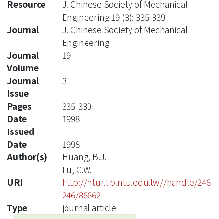
Resource
J. Chinese Society of Mechanical
Engineering 19 (3): 335-339
Journal
J. Chinese Society of Mechanical
Engineering
Journal
19
Volume
Journal
3
Issue
Pages
335-339
Date
1998
Issued
Date
1998
Author(s)
Huang, B.J.
Lu, C.W.
URI
http://ntur.lib.ntu.edu.tw//handle/246
246/86662
Type
journal article