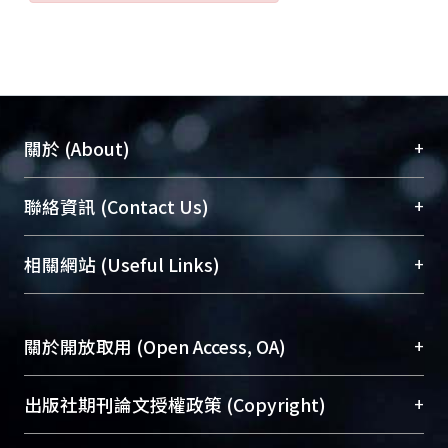
+
關於 (About)
臺大位居世界頂尖大學之列，為永久珍藏及向國際
+
聯絡資訊 (Contact Us)
展現本校豐碩的研究成果及學術能量，圖書館整合
機構典藏（NTUR）與學術庫（AH）不同功能平
總館學科館員
(Main Library)
+
相關網站 (Useful Links)
台，成為臺大學術典藏NTU scholars。期能整合研
醫學圖書館學科館員
(Medical Library)
究能量、促進交流合作、保存學術產出、推廣研究
社會科學院辜振甫紀念圖書館學科館員
(Social
成果。
Sciences Library)
+
關於開放取用 (Open Access, OA)
To permanently archive and promote researcher
profiles and scholarly works, Library integrates the
開放取用是從使用者角度提升資訊取用性的社會運
+
出版社期刊論文授權政策 (Copyright)
services of “NTU Repository” with “Academic
動，應用在學術研究上是透過將研究著作公開供使