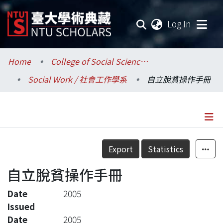
(current
Log In
Communities & Collections
Home
College of Social Sciences / 社會科學院
Social Work / 社會工作學系
自立脫貧操作手冊
Research Outputs
Fundings & Projects
Researchers
Details
Export
Statistics
Organizations
自立脫貧操作手冊
Statistics
Date
2005
Issued
Date
2005