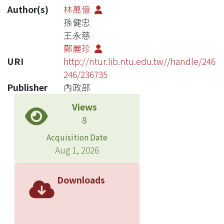
Author(s)
林萬億
孫健忠
王永慈
鄭麗珍
URI
http://ntur.lib.ntu.edu.tw//handle/246
246/236735
Publisher
內政部
Views
8
Acquisition Date
Aug 1, 2026
Downloads