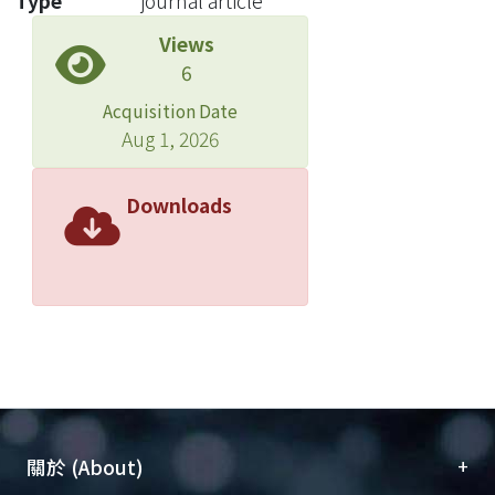
Type
journal article
Views
6
Acquisition Date
Aug 1, 2026
Downloads
+
關於 (About)