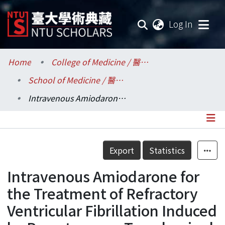
(current
Log In
Communities & Collections
Home
College of Medicine / 醫學院
School of Medicine / 醫學系
Research Outputs
Intravenous Amiodarone for the Treatment of Refractory Ventricular Fibrillation Induced by Percutaneous Transluminal Coronary Angioplasty -- A Case Report
Fundings & Projects
Researchers
Details
Export
Statistics
Organizations
Intravenous Amiodarone for
Statistics
the Treatment of Refractory
Ventricular Fibrillation Induced