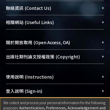
臺大位居世界頂尖大學之列，為永久珍藏及向國際
+
聯絡資訊 (Contact Us)
展現本校豐碩的研究成果及學術能量，圖書館整合
機構典藏（NTUR）與學術庫（AH）不同功能平
總館學科館員
(Main Library)
+
相關網站 (Useful Links)
台，成為臺大學術典藏NTU scholars。期能整合研
醫學圖書館學科館員
(Medical Library)
究能量、促進交流合作、保存學術產出、推廣研究
社會科學院辜振甫紀念圖書館學科館員
(Social
成果。
Sciences Library)
+
關於開放取用 (Open Access, OA)
To permanently archive and promote researcher
profiles and scholarly works, Library integrates the
開放取用是從使用者角度提升資訊取用性的社會運
+
出版社期刊論文授權政策 (Copyright)
services of “NTU Repository” with “Academic
動，應用在學術研究上是透過將研究著作公開供使
Hub” to form NTU Scholars.
用者自由取閱，以促進學術傳播及因應期刊訂購費
請確認所上傳的全文是原創的內容，若該文件包
用逐年攀升。同時可加速研究發展、提升研究影響
+
使用說明 (Instructions)
含部分內容的版權非匯入者所有，或由第三方贊
力，NTU Scholars即為本校的開放取用典藏（OA
助與合作完成，請確認該版權所有者及第三方同
Archive）平台。
（點選深入了解OA）
意提供此授權。
網站簡介
(Quickstart Guide)
+
登入說明 (Sign-in)
Please represent that the submission is your
使用手冊
(Instruction Manual)
original work, and that you have the right to
We collect and process your personal information for the following
線上預約服務
(Booking Service)
方案一：
臺灣大學計算機中心帳號登入
+
匯入著作 (Submission)
purposes:
Authentication, Preferences, Acknowledgement and
grant the rights to upload.