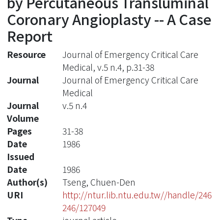
by Percutaneous Transluminal
Coronary Angioplasty -- A Case
Report
Resource
Journal of Emergency Critical Care
Medical, v.5 n.4, p.31-38
Journal
Journal of Emergency Critical Care
Medical
Journal
v.5 n.4
Volume
Pages
31-38
Date
1986
Issued
Date
1986
Author(s)
Tseng, Chuen-Den
URI
http://ntur.lib.ntu.edu.tw//handle/246
246/127049