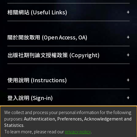
展現本校豐碩的研究成果及學術能量，圖書館整合
機構典藏（NTUR）與學術庫（AH）不同功能平
總館學科館員
(Main Library)
+
相關網站 (Useful Links)
台，成為臺大學術典藏NTU scholars。期能整合研
醫學圖書館學科館員
(Medical Library)
究能量、促進交流合作、保存學術產出、推廣研究
社會科學院辜振甫紀念圖書館學科館員
(Social
成果。
Sciences Library)
+
關於開放取用 (Open Access, OA)
To permanently archive and promote researcher
profiles and scholarly works, Library integrates the
開放取用是從使用者角度提升資訊取用性的社會運
+
出版社期刊論文授權政策 (Copyright)
services of “NTU Repository” with “Academic
動，應用在學術研究上是透過將研究著作公開供使
Hub” to form NTU Scholars.
用者自由取閱，以促進學術傳播及因應期刊訂購費
請確認所上傳的全文是原創的內容，若該文件包
用逐年攀升。同時可加速研究發展、提升研究影響
+
使用說明 (Instructions)
含部分內容的版權非匯入者所有，或由第三方贊
力，NTU Scholars即為本校的開放取用典藏（OA
助與合作完成，請確認該版權所有者及第三方同
Archive）平台。
（點選深入了解OA）
意提供此授權。
網站簡介
(Quickstart Guide)
+
登入說明 (Sign-in)
Please represent that the submission is your
使用手冊
(Instruction Manual)
original work, and that you have the right to
We collect and process your personal information for the following
線上預約服務
(Booking Service)
方案一：
臺灣大學計算機中心帳號登入
+
匯入著作 (Submission)
purposes:
Authentication, Preferences, Acknowledgement and
grant the rights to upload.
(With C&INC Email Account)
Statistics
.
方案二：
ORCID帳號登入
(With ORCID)
To learn more, please read our
privacy policy
.
若欲上傳已出版的全文電子檔，可使用
Open
方案一：
定期更新ORCID者，以ID匯入
(Search