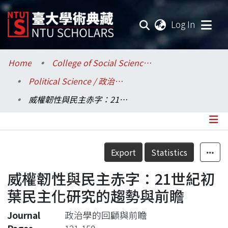
(current
Log In
Communities & Collections
Home
College of Social Sciences / 社會科學院
Political Science / 政治學系
Research Outputs
威權韌性與民主赤字：21世紀初葉民主化研究的趨勢與前瞻
Fundings & Projects
Researchers
Details
Export
Statistics
Organizations
威權韌性與民主赤字：21世紀初
Statistics
葉民主化研究的趨勢與前瞻
Journal
政治學的回顧與前瞻