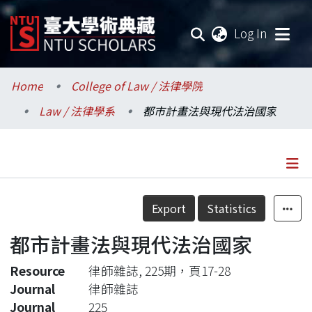
(current
Log In
Communities & Collections
Home
College of Law / 法律學院
Law / 法律學系
都市計畫法與現代法治國家
Research Outputs
Fundings & Projects
Researchers
Details
Export
Statistics
Organizations
都市計畫法與現代法治國家
Statistics
Resource
律師雜誌, 225期，頁17-28
Journal
律師雜誌
Journal
225