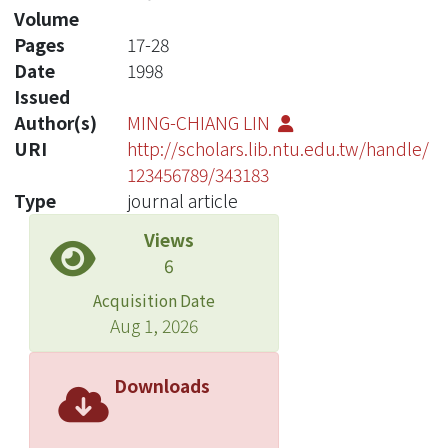
Volume
Pages
17-28
Date
1998
Issued
Author(s)
MING-CHIANG LIN
URI
http://scholars.lib.ntu.edu.tw/handle/
123456789/343183
Type
journal article
Views
6
Acquisition Date
Aug 1, 2026
Downloads