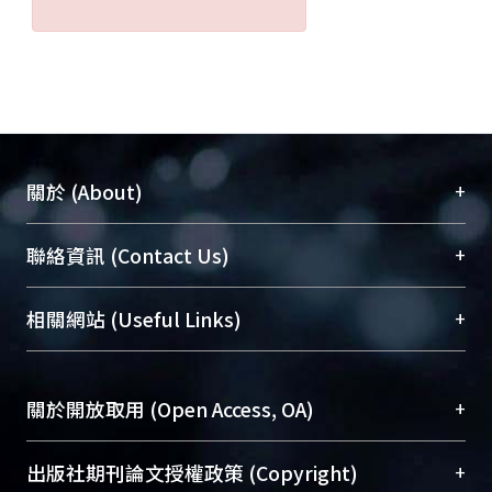
+
關於 (About)
臺大位居世界頂尖大學之列，為永久珍藏及向國際
+
聯絡資訊 (Contact Us)
展現本校豐碩的研究成果及學術能量，圖書館整合
機構典藏（NTUR）與學術庫（AH）不同功能平
總館學科館員
(Main Library)
+
相關網站 (Useful Links)
台，成為臺大學術典藏NTU scholars。期能整合研
醫學圖書館學科館員
(Medical Library)
究能量、促進交流合作、保存學術產出、推廣研究
社會科學院辜振甫紀念圖書館學科館員
(Social
成果。
Sciences Library)
+
關於開放取用 (Open Access, OA)
To permanently archive and promote researcher
profiles and scholarly works, Library integrates the
開放取用是從使用者角度提升資訊取用性的社會運
+
出版社期刊論文授權政策 (Copyright)