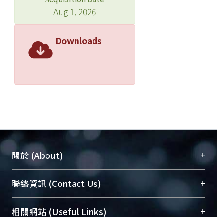
Aug 1, 2026
Downloads
+
關於 (About)
臺大位居世界頂尖大學之列，為永久珍藏及向國際
+
聯絡資訊 (Contact Us)
展現本校豐碩的研究成果及學術能量，圖書館整合
機構典藏（NTUR）與學術庫（AH）不同功能平
總館學科館員
(Main Library)
+
相關網站 (Useful Links)