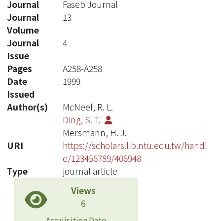
Journal
Faseb Journal
Journal
13
Volume
Journal
4
Issue
Pages
A258-A258
Date
1999
Issued
Author(s)
McNeel, R. L.
Ding, S. T.
Mersmann, H. J.
URI
https://scholars.lib.ntu.edu.tw/handl
e/123456789/406948
Type
journal article
Views
6
Acquisition Date