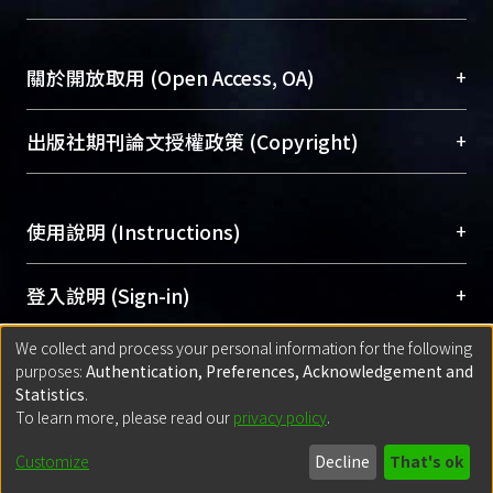
台，成為臺大學術典藏NTU scholars。期能整合研
醫學圖書館學科館員
(Medical Library)
究能量、促進交流合作、保存學術產出、推廣研究
社會科學院辜振甫紀念圖書館學科館員
(Social
成果。
Sciences Library)
+
關於開放取用 (Open Access, OA)
To permanently archive and promote researcher
profiles and scholarly works, Library integrates the
開放取用是從使用者角度提升資訊取用性的社會運
+
出版社期刊論文授權政策 (Copyright)
services of “NTU Repository” with “Academic
動，應用在學術研究上是透過將研究著作公開供使
Hub” to form NTU Scholars.
用者自由取閱，以促進學術傳播及因應期刊訂購費
請確認所上傳的全文是原創的內容，若該文件包
用逐年攀升。同時可加速研究發展、提升研究影響
+
使用說明 (Instructions)
含部分內容的版權非匯入者所有，或由第三方贊
力，NTU Scholars即為本校的開放取用典藏（OA
助與合作完成，請確認該版權所有者及第三方同
Archive）平台。
（點選深入了解OA）
意提供此授權。
網站簡介
(Quickstart Guide)
+
登入說明 (Sign-in)
Please represent that the submission is your
使用手冊
(Instruction Manual)
original work, and that you have the right to
We collect and process your personal information for the following
線上預約服務
(Booking Service)
方案一：
臺灣大學計算機中心帳號登入
+
匯入著作 (Submission)
purposes:
Authentication, Preferences, Acknowledgement and
grant the rights to upload.
(With C&INC Email Account)
Statistics
.
方案二：
ORCID帳號登入
(With ORCID)
To learn more, please read our
privacy policy
.
若欲上傳已出版的全文電子檔，可使用
Open
方案一：
定期更新ORCID者，以ID匯入
(Search
policy finder
網站查詢，以確認出版單位之版權
for identifier (ORCID))
Built with
DSpace-CRIS software
- Extension maintained and optimized
Customize
Decline
That's ok
政策。
方案二：
自行建檔
(Default mode Submission)
by