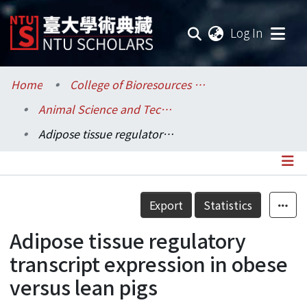
(current
Log In
Communities & Collections
Home
College of Bioresources and Agriculture / 生物資源暨農學院
Animal Science and Technology / 動物科學技術學系
Research Outputs
Adipose tissue regulatory transcript expression in obese versus lean pigs
Fundings & Projects
Researchers
Details
Export
Statistics
Organizations
Adipose tissue regulatory
Statistics
transcript expression in obese
versus lean pigs