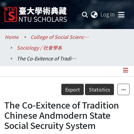
(current
Log In
Communities & Collections
Home
College of Social Sciences / 社會科學院
Sociology / 社會學系
Research Outputs
The Co-Exitence of Tradition Chinese Andmodern State Social Secruity System
Fundings & Projects
Researchers
Details
Export
Statistics
Organizations
The Co-Exitence of Tradition
Statistics
Chinese Andmodern State
Social Secruity System