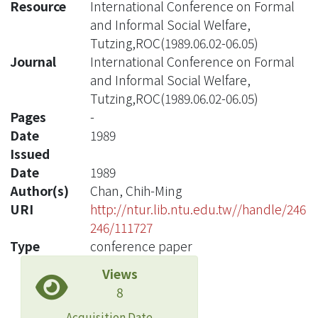
Resource
International Conference on Formal
and Informal Social Welfare,
Tutzing,ROC(1989.06.02-06.05)
Journal
International Conference on Formal
and Informal Social Welfare,
Tutzing,ROC(1989.06.02-06.05)
Pages
-
Date
1989
Issued
Date
1989
Author(s)
Chan, Chih-Ming
URI
http://ntur.lib.ntu.edu.tw//handle/246
246/111727
Type
conference paper
Views
8
Acquisition Date