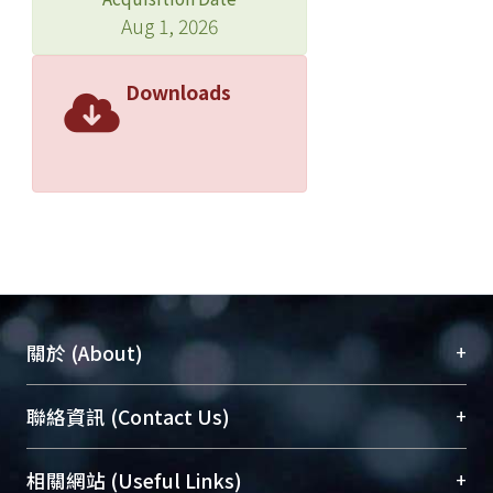
Aug 1, 2026
Downloads
+
關於 (About)
臺大位居世界頂尖大學之列，為永久珍藏及向國際
+
聯絡資訊 (Contact Us)
展現本校豐碩的研究成果及學術能量，圖書館整合
機構典藏（NTUR）與學術庫（AH）不同功能平
總館學科館員
(Main Library)
+
相關網站 (Useful Links)