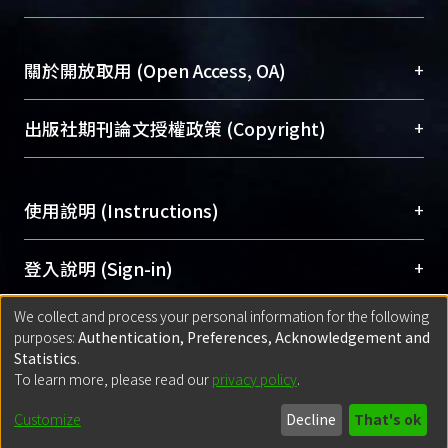
台，成為臺大學術典藏NTU scholars。期能整合研
醫學圖書館學科館員
(Medical Library)
究能量、促進交流合作、保存學術產出、推廣研究
社會科學院辜振甫紀念圖書館學科館員
(Social
成果。
Sciences Library)
+
關於開放取用 (Open Access, OA)
To permanently archive and promote researcher
profiles and scholarly works, Library integrates the
開放取用是從使用者角度提升資訊取用性的社會運
+
出版社期刊論文授權政策 (Copyright)
services of “NTU Repository” with “Academic
動，應用在學術研究上是透過將研究著作公開供使
Hub” to form NTU Scholars.
用者自由取閱，以促進學術傳播及因應期刊訂購費
請確認所上傳的全文是原創的內容，若該文件包
用逐年攀升。同時可加速研究發展、提升研究影響
+
使用說明 (Instructions)
含部分內容的版權非匯入者所有，或由第三方贊
力，NTU Scholars即為本校的開放取用典藏（OA
助與合作完成，請確認該版權所有者及第三方同
Archive）平台。
（點選深入了解OA）
意提供此授權。
網站簡介
(Quickstart Guide)
+
登入說明 (Sign-in)
Please represent that the submission is your
使用手冊
(Instruction Manual)
original work, and that you have the right to
We collect and process your personal information for the following
線上預約服務
(Booking Service)
方案一：
臺灣大學計算機中心帳號登入
+
匯入著作 (Submission)
purposes:
Authentication, Preferences, Acknowledgement and
grant the rights to upload.
(With C&INC Email Account)
Statistics
.
方案二：
ORCID帳號登入
(With ORCID)
To learn more, please read our
privacy policy
.
若欲上傳已出版的全文電子檔，可使用
Open
方案一：
定期更新ORCID者，以ID匯入
(Search
policy finder
網站查詢，以確認出版單位之版權
for identifier (ORCID))
Built with
DSpace-CRIS software
- Extension maintained and optimized
Customize
Decline
That's ok
政策。
方案二：
自行建檔
(Default mode Submission)
by