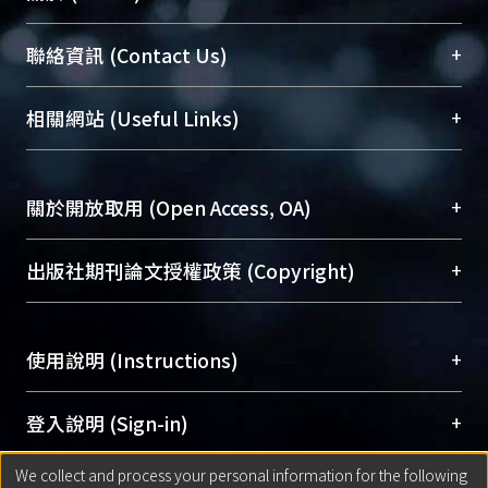
臺大位居世界頂尖大學之列，為永久珍藏及向國際
+
聯絡資訊 (Contact Us)
展現本校豐碩的研究成果及學術能量，圖書館整合
機構典藏（NTUR）與學術庫（AH）不同功能平
總館學科館員
(Main Library)
+
相關網站 (Useful Links)
台，成為臺大學術典藏NTU scholars。期能整合研
醫學圖書館學科館員
(Medical Library)
究能量、促進交流合作、保存學術產出、推廣研究
社會科學院辜振甫紀念圖書館學科館員
(Social
成果。
Sciences Library)
+
關於開放取用 (Open Access, OA)
To permanently archive and promote researcher
profiles and scholarly works, Library integrates the
開放取用是從使用者角度提升資訊取用性的社會運
+
出版社期刊論文授權政策 (Copyright)
services of “NTU Repository” with “Academic
動，應用在學術研究上是透過將研究著作公開供使
Hub” to form NTU Scholars.
用者自由取閱，以促進學術傳播及因應期刊訂購費
請確認所上傳的全文是原創的內容，若該文件包
用逐年攀升。同時可加速研究發展、提升研究影響
+
使用說明 (Instructions)
含部分內容的版權非匯入者所有，或由第三方贊
力，NTU Scholars即為本校的開放取用典藏（OA
助與合作完成，請確認該版權所有者及第三方同
Archive）平台。
（點選深入了解OA）
意提供此授權。
網站簡介
(Quickstart Guide)
+
登入說明 (Sign-in)
Please represent that the submission is your
使用手冊
(Instruction Manual)
original work, and that you have the right to
We collect and process your personal information for the following
線上預約服務
(Booking Service)
方案一：
臺灣大學計算機中心帳號登入
+
匯入著作 (Submission)