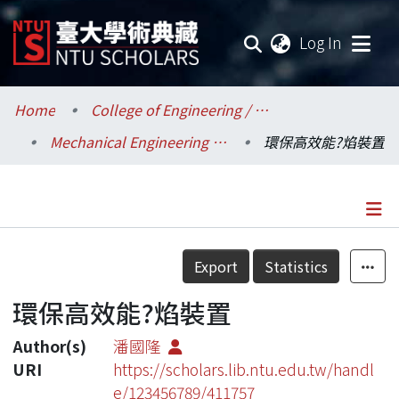
(current
Log In
Communities & Collections
Home
College of Engineering / 工學院
Mechanical Engineering / 機械工程學系
環保高效能?焰裝置
Research Outputs
Fundings & Projects
Researchers
Details
Export
Statistics
Organizations
環保高效能?焰裝置
Statistics
Author(s)
潘國隆
URI
https://scholars.lib.ntu.edu.tw/handl
e/123456789/411757