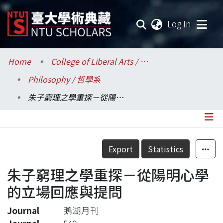
(current
Log In
Communities & Collections
Home
College of Liberal Arts / 文學院
Philosophy / 哲學系
Research Outputs
朱子窮理之學重探－從陽明心學的立場回應與提問
Fundings & Projects
Researchers
Details
Export
Statistics
Organizations
朱子窮理之學重探－從陽明心學
Statistics
的立場回應與提問
Journal
鵝湖月刊