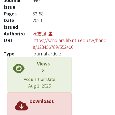
Journal
540
Issue
Pages
52-58
Date
2020
Issued
Author(s)
陳志強
URI
https://scholars.lib.ntu.edu.tw/handl
e/123456789/552400
Type
journal article
Views
8
Acquisition Date
Aug 1, 2026
Downloads