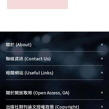
+
關於 (About)
臺大位居世界頂尖大學之列，為永久珍藏及向國際
+
聯絡資訊 (Contact Us)
展現本校豐碩的研究成果及學術能量，圖書館整合
機構典藏（NTUR）與學術庫（AH）不同功能平
總館學科館員
(Main Library)
+
相關網站 (Useful Links)
台，成為臺大學術典藏NTU scholars。期能整合研
醫學圖書館學科館員
(Medical Library)
究能量、促進交流合作、保存學術產出、推廣研究
社會科學院辜振甫紀念圖書館學科館員
(Social
成果。
Sciences Library)
+
關於開放取用 (Open Access, OA)
To permanently archive and promote researcher
profiles and scholarly works, Library integrates the
開放取用是從使用者角度提升資訊取用性的社會運
+
出版社期刊論文授權政策 (Copyright)