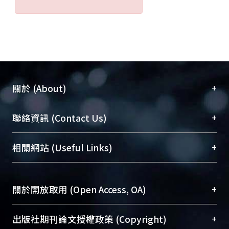
+
關於 (About)
臺大位居世界頂尖大學之列，為永久珍藏及向國際
+
聯絡資訊 (Contact Us)
展現本校豐碩的研究成果及學術能量，圖書館整合
機構典藏（NTUR）與學術庫（AH）不同功能平
總館學科館員
(Main Library)
+
相關網站 (Useful Links)
台，成為臺大學術典藏NTU scholars。期能整合研
醫學圖書館學科館員
(Medical Library)
究能量、促進交流合作、保存學術產出、推廣研究
社會科學院辜振甫紀念圖書館學科館員
(Social
成果。
Sciences Library)
+
關於開放取用 (Open Access, OA)
To permanently archive and promote researcher
profiles and scholarly works, Library integrates the
開放取用是從使用者角度提升資訊取用性的社會運
+
出版社期刊論文授權政策 (Copyright)