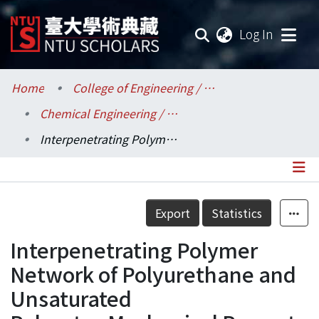
(current
Log In
Communities & Collections
Home
College of Engineering / 工學院
Chemical Engineering / 化學工程學系
Research Outputs
Interpenetrating Polymer Network of Polyurethane and Unsaturated Polyester:Mechanical Property
Fundings & Projects
Researchers
Details
Export
Statistics
Organizations
Interpenetrating Polymer
Statistics
Network of Polyurethane and
Unsaturated