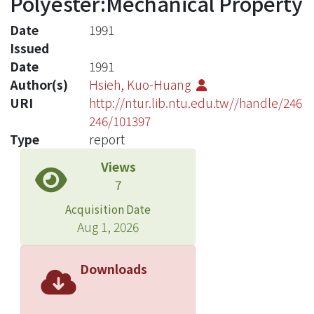
Polyester:Mechanical Property
Date
1991
Issued
Date
1991
Author(s)
Hsieh, Kuo-Huang
URI
http://ntur.lib.ntu.edu.tw//handle/246
246/101397
Type
report
Views
7
Acquisition Date
Aug 1, 2026
Downloads